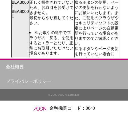
BEAB000
正しく操作されていない
戻るボタンの使用、ペー
1

ため、お取引をお受けで
ジの更新を行わないよう
BEAS000
きません。

にお願いいたします。ま
1
最初からやり直してくだ
た、ご使用のブラウザや
さい。     
セキュリティソフトの設
定によりページの自動更
※
お取引の途中でブ
新を行っている場合があ
ラウザの「戻る」を使用
りますのでご確認くださ
するとエラーとなり、正
い。

常にお取引いただけない
戻るボタンやページ更新
場合があります。
を行っていない場合に
は、ブラウザのcookiを
削除するかご利用端末の
会社概要
再起動を実施してくださ
い。
BEAB022
正しく操作されていない
戻るボタンの使用、ペー
プライバシーポリシー
5

ため、お取引をお受けで
ジの更新を行わないよう
BEAS022
きません。

にお願いいたします。ま
5
最初からやり直してくだ
た、ご使用のブラウザや
© 2007 AEON Bank,Ltd.
さい。    
セキュリティソフトの設
定によりページの自動更
金融機関コード：0040
※
お取引の途中でブ
新を行っている場合があ
ラウザの「戻る」を使用
りますのでご確認くださ
するとエラーとなり、正
い。
常にお取引いただけない