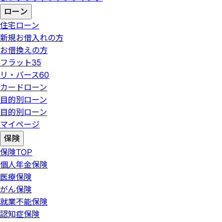
ローン
住宅ローン
新規お借入れの方
お借換えの方
フラット35
リ・バース60
カードローン
目的別ローン
目的別ローン
マイページ
保険
保険
TOP
個人年金保険
医療保険
がん保険
就業不能保険
認知症保険