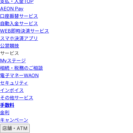
支払・入金
TOP
AEON Pay
口座振替サービス
自動入金サービス
WEB即時決済サービス
スマホ決済アプリ
公営競技
サービス
Myステージ
相続・税務のご相談
電子マネーWAON
セキュリティ
インボイス
その他サービス
手数料
金利
キャンペーン
店舗・ATM