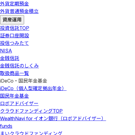
外貨定期預金
外貨普通預金積立
資産運用
投資信託
TOP
証券口座開設
投信つみたて
NISA
金銭信託
金銭信託のしくみ
取扱商品一覧
iDeCo・国民年金基金
iDeCo（個人型確定拠出年金）
国民年金基金
ロボアドバイザー
クラウドファンディング
TOP
WealthNavi for イオン銀行（ロボアドバイザー）
funds
まいクラウドファンディング