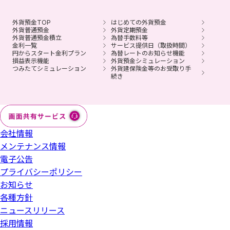
外貨預金TOP
はじめての外貨預金
外貨普通預金
外貨定期預金
外貨普通預金積立
為替手数料等
金利一覧
サービス提供日（取扱時間）
円からスタート金利プラン
為替レートのお知らせ機能
損益表示機能
外貨預金シミュレーション
つみたてシミュレーション
外貨建保険金等のお受取り手
続き
会社情報
メンテナンス情報
電子公告
プライバシーポリシー
お知らせ
各種方針
ニュースリリース
採用情報