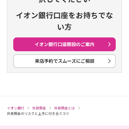
ホームページ、または、店舗に備え付けの商品説明書（契
イオン銀行口座をお持ちでな
約締結前交付書面）の内容をご確認のうえ、ご自身の判断
によりご利用ください。
い方
（2026年3月31日現在）
イオン銀行口座開設のご案内
商号等：株式会社イオン銀行
来店予約でスムーズにご相談
イオン銀行
外貨預金
外貨預金とは
外貨預金のリスクと上手に付き合うコツ