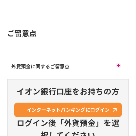
ご留意点
外貨預金に関するご留意点
円貨と外貨を交換する際の為替相場の変動により為替差損
が生じ、払戻した円貨建て元本がお預入れ時の円貨建て元
イオン銀行口座をお持ちの方
本を下回ることがあります。
外貨から円貨への交換には、1通貨単位あたり最大0.5円の為
インターネットバンキングにログイン
替手数料がかかります。その結果、為替相場に変動がなく
ても、お預入れされた円貨建ての元本を下回ることがあり
ログイン後「外貨預金」を選
ます。
択してください
預金保険制度の対象ではありません。