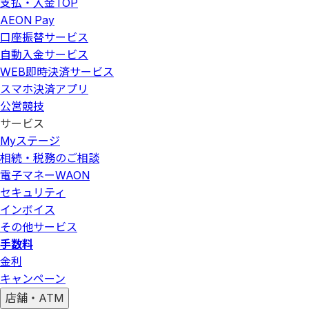
支払・入金
TOP
AEON Pay
口座振替サービス
自動入金サービス
WEB即時決済サービス
スマホ決済アプリ
公営競技
サービス
Myステージ
相続・税務のご相談
電子マネーWAON
セキュリティ
インボイス
その他サービス
手数料
金利
キャンペーン
店舗・ATM