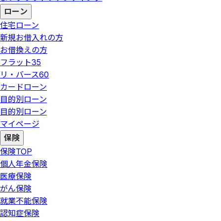
ローン
住宅ローン
新規お借入れの方
お借換えの方
フラット35
リ・バース60
カードローン
目的別ローン
目的別ローン
マイページ
保険
保険
TOP
個人年金保険
医療保険
がん保険
就業不能保険
認知症保険