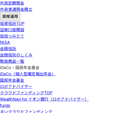
外貨定期預金
外貨普通預金積立
資産運用
投資信託
TOP
証券口座開設
投信つみたて
NISA
金銭信託
金銭信託のしくみ
取扱商品一覧
iDeCo・国民年金基金
iDeCo（個人型確定拠出年金）
国民年金基金
ロボアドバイザー
クラウドファンディング
TOP
WealthNavi for イオン銀行（ロボアドバイザー）
funds
まいクラウドファンディング