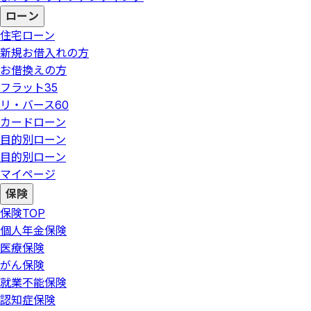
ローン
住宅ローン
新規お借入れの方
お借換えの方
フラット35
リ・バース60
カードローン
目的別ローン
目的別ローン
マイページ
保険
保険
TOP
個人年金保険
医療保険
がん保険
就業不能保険
認知症保険