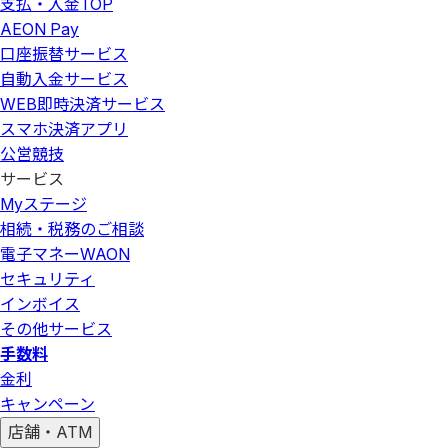
支払・入金
TOP
AEON Pay
口座振替サービス
自動入金サービス
WEB即時決済サービス
スマホ決済アプリ
公営競技
サービス
Myステージ
相続・税務のご相談
電子マネーWAON
セキュリティ
インボイス
その他サービス
手数料
金利
キャンペーン
店舗・ATM