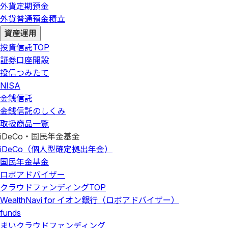
外貨定期預金
外貨普通預金積立
資産運用
投資信託
TOP
証券口座開設
投信つみたて
NISA
金銭信託
金銭信託のしくみ
取扱商品一覧
iDeCo・国民年金基金
iDeCo（個人型確定拠出年金）
国民年金基金
ロボアドバイザー
クラウドファンディング
TOP
WealthNavi for イオン銀行（ロボアドバイザー）
funds
まいクラウドファンディング