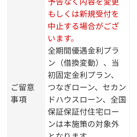
予告なく内容を変更
もしくは新規受付を
中止する場合がござ
います。
全期間優遇金利プラ
ン（借換変動）、当
初固定金利プラン、
ご留意
つなぎローン、セカン
事項
ドハウスローン、全国
保証保証付住宅ロー
ンは本施策の対象外
となります。