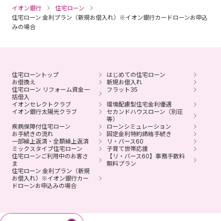
イオン銀行
住宅ローン
住宅ローン 金利プラン（新規お借入れ）※イオン銀行カードローンお申込
みの場合
住宅ローントップ
はじめての住宅ローン
お借換え
新規お借入れ
住宅ローン リフォーム資金一
フラット35
括借入
イオンセレクトクラブ
環境配慮型住宅金利優遇
イオン銀行太陽光クラブ
セカンドハウスローン（別荘
等）
疾病保障付住宅ローン
ローンシミュレーション
お手続きの流れ
固定金利特約締結手続き
一部繰上返済・全額繰上返済
リ・バース60
ミックスタイプ住宅ローン
子育て世帯応援
住宅ローンご利用中のお客さ
【リ・バース60】事務手数料
ま
無料プラン
住宅ローン 金利プラン（新規
お借入れ）※イオン銀行カー
ドローンお申込みの場合