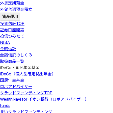
外貨定期預金
外貨普通預金積立
資産運用
投資信託
TOP
証券口座開設
投信つみたて
NISA
金銭信託
金銭信託のしくみ
取扱商品一覧
iDeCo・国民年金基金
iDeCo（個人型確定拠出年金）
国民年金基金
ロボアドバイザー
クラウドファンディング
TOP
WealthNavi for イオン銀行（ロボアドバイザー）
funds
まいクラウドファンディング