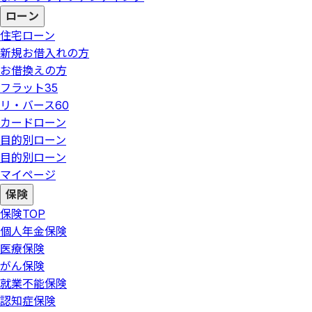
ローン
住宅ローン
新規お借入れの方
お借換えの方
フラット35
リ・バース60
カードローン
目的別ローン
目的別ローン
マイページ
保険
保険
TOP
個人年金保険
医療保険
がん保険
就業不能保険
認知症保険