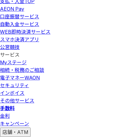
支払・入金
TOP
AEON Pay
口座振替サービス
自動入金サービス
WEB即時決済サービス
スマホ決済アプリ
公営競技
サービス
Myステージ
相続・税務のご相談
電子マネーWAON
セキュリティ
インボイス
その他サービス
手数料
金利
キャンペーン
店舗・ATM