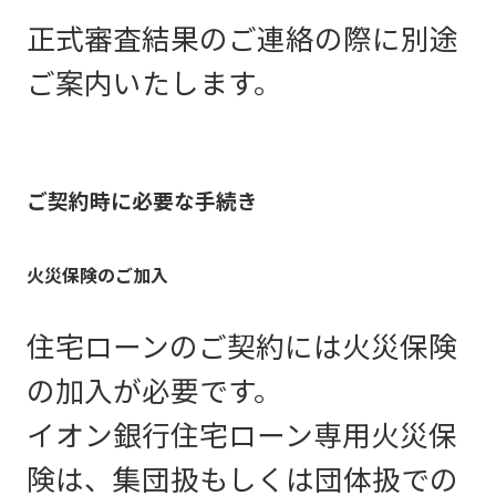
断書の取扱いが異なります。ご
正式審査結果のご連絡の際に別途
対象者
不動産売買契約書
確認のうえご準備をお願いしま
ご案内いたします。
（全ページ）
見本
す。（下記より、加入をご希望
合意契
される団体信用生命保険の書類
契約済
（正本
重要事項説明書
ご契約時に必要な手続き
いずれか1つとなります）
（全ページ）
見本
個人事業主および所得税の確定申告者の方
※ 電
同性パートナー・事実婚の相手方とお申込みされる方
任意後
火災保険のご加入
建築工事請負書
保険種類
保険
（正本
住宅ローンのご契約には火災保険
（全ページ）
見本
一般団信
日本生命保険相互会社
の加入が必要です。
任意後
非上場会社の役員および親族が経営者である非上場会社の従業
イオン銀行住宅ローン専用火災保
新築時
建築確認申請書
全疾病団信
険は、集団扱もしくは団体扱での
［配置図・平面図・間取図・立面図つき］
見本