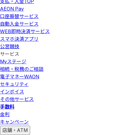
支払・入金
TOP
AEON Pay
口座振替サービス
自動入金サービス
WEB即時決済サービス
スマホ決済アプリ
公営競技
サービス
Myステージ
相続・税務のご相談
電子マネーWAON
セキュリティ
インボイス
その他サービス
手数料
金利
キャンペーン
店舗・ATM