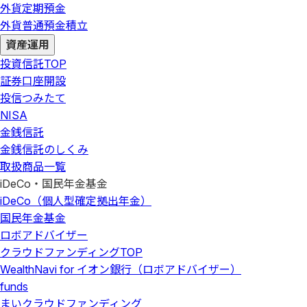
外貨定期預金
外貨普通預金積立
資産運用
投資信託
TOP
証券口座開設
投信つみたて
NISA
金銭信託
金銭信託のしくみ
取扱商品一覧
iDeCo・国民年金基金
iDeCo（個人型確定拠出年金）
国民年金基金
ロボアドバイザー
クラウドファンディング
TOP
WealthNavi for イオン銀行（ロボアドバイザー）
funds
まいクラウドファンディング