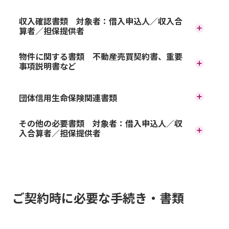
収入確認書類 対象者：借入申込人／収入合
算者／担保提供者
書類名
電子交付された書類の場合、電
物件に関する書類 不動産売買契約書、重要
事項説明書など
子データ原本または印刷したも
お借入れ対象物件によってご提
個人番号（マイナンバー）カード
有効期限内のもの
のをご準備ください。
団体信用生命保険関連書類
出いただく書類が異なりますの
お申込金額が1億円を超える場
その他の必要書類 対象者：借入申込人／収
で、「必要書類リスト
入合算者／担保提供者
合、
保険会社所定の診断書の提
対象者
（PDF）」をご確認のうえご準
住民票の写し
発行後1カ月以内のも
以下の内容に該当するお客さま
出が必要となります。ご加入を
備ください。
は書類のご提出をお願いしま
希望される団体信用生命保険
マイナポータルの健康保険証情報画面
ご契約時に必要な手続き・書類
す。
（以下、「団信」といいま
有効期限内のもの
または資格確認書
給与所得者
書類名
す。）によりご準備いただく診