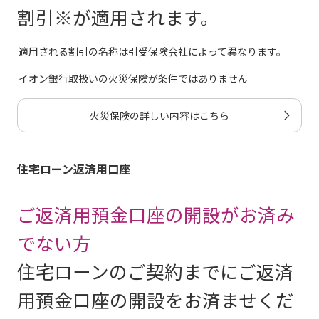
※ 建
明治安田トラスト生命保険株式会社
割引※が適用されます。
がん保障付団信
適用される割引の名称は引受保険会社によって異なります。
建築確認済証
見本
※ 建
イオン銀行取扱いの火災保険が条件ではありません
8疾病保障プラス付団信
明治安田トラスト生命株式会社/あ
建築確
火災保険の詳しい内容はこちら
検査済証
見本
ワイド団信
明治安田トラスト生命保険株式会社
※ 検
住宅ローン返済用口座
各保険会社の診断書は下記より
土地の公図・地籍測量図
ご返済用預金口座の開設がお済み
ダウンロードし、印刷してご使
見本
でない方
用することも可能です。その場
住宅ローンのご契約までにご返済
合は、医療機関の封筒または任
建物図面・各階平面図
用預金口座の開設をお済ませくだ
お住ま
意の封筒をご用意いただき、封
見本