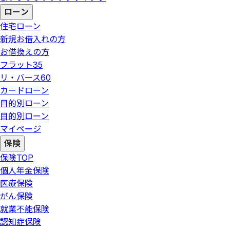
ローン
住宅ローン
新規お借入れの方
お借換えの方
フラット35
リ・バース60
カードローン
目的別ローン
目的別ローン
マイページ
保険
保険
TOP
個人年金保険
医療保険
がん保険
就業不能保険
認知症保険