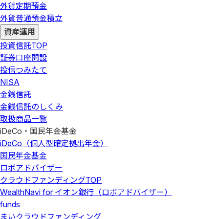
外貨定期預金
外貨普通預金積立
資産運用
投資信託
TOP
証券口座開設
投信つみたて
NISA
金銭信託
金銭信託のしくみ
取扱商品一覧
iDeCo・国民年金基金
iDeCo（個人型確定拠出年金）
国民年金基金
ロボアドバイザー
クラウドファンディング
TOP
WealthNavi for イオン銀行（ロボアドバイザー）
funds
まいクラウドファンディング