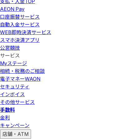
支払・入金
TOP
AEON Pay
口座振替サービス
自動入金サービス
WEB即時決済サービス
スマホ決済アプリ
公営競技
サービス
Myステージ
相続・税務のご相談
電子マネーWAON
セキュリティ
インボイス
その他サービス
手数料
金利
キャンペーン
店舗・ATM