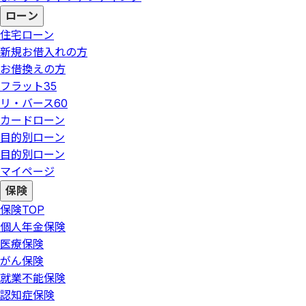
ローン
住宅ローン
新規お借入れの方
お借換えの方
フラット35
リ・バース60
カードローン
目的別ローン
目的別ローン
マイページ
保険
保険
TOP
個人年金保険
医療保険
がん保険
就業不能保険
認知症保険