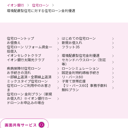
イオン銀行
住宅ローン
環境配慮型住宅に対する住宅ローン金利優遇
住宅ローントップ
はじめての住宅ローン
お借換え
新規お借入れ
住宅ローン リフォーム資金一
フラット35
括借入
イオンセレクトクラブ
環境配慮型住宅金利優遇
イオン銀行太陽光クラブ
セカンドハウスローン（別荘
等）
疾病保障付住宅ローン
ローンシミュレーション
お手続きの流れ
固定金利特約締結手続き
一部繰上返済・全額繰上返済
リ・バース60
ミックスタイプ住宅ローン
子育て世帯応援
住宅ローンご利用中のお客さ
【リ・バース60】事務手数料
ま
無料プラン
住宅ローン 金利プラン（新規
お借入れ）※イオン銀行カー
ドローンお申込みの場合