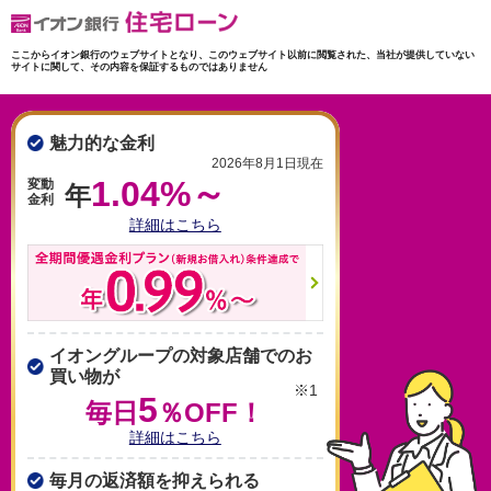
ここからイオン銀行のウェブサイトとなり、このウェブサイト以前に閲覧された、当社が提供していない
サイトに関して、その内容を保証するものではありません
魅力的な金利
2026年8月1日現在
1.04%～
変動
年
金利
詳細はこちら
イオングループの対象店舗でのお
買い物が
※1
5
毎日
％OFF！
詳細はこちら
毎月の返済額を抑えられる