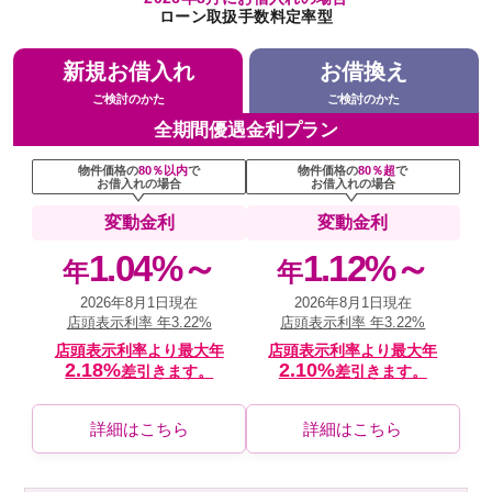
ローン取扱手数料定率型
新規お借入れ
お借換え
ご検討のかた
ご検討のかた
全期間優遇金利プラン
物件価格の
80％以内
で
物件価格の
80％超
で
お借入れの場合
お借入れの場合
変動金利
変動金利
1.04%～
1.12%～
年
年
2026年8月1日現在
2026年8月1日現在
店頭表示利率 年3.22%
店頭表示利率 年3.22%
店頭表示利率より最大年
店頭表示利率より最大年
2.18%
2.10%
差引きます。
差引きます。
詳細はこちら
詳細はこちら