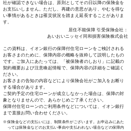
社が確認できない場合は、原則としてその日以降の保険金を
お支払いしません。ただし、再建の意思があり、やむを得な
い事情があるときは罹災状況を踏まえ延長することがありま
す。
居住不能保障 引受保険会社：
あいおいニッセイ同和損害保険株式会社
この資料は、イオン銀行の保障付住宅ローンをご検討される
お客さまのために、保障内容の概略を抜粋して説明したもの
です。ご加入にあたっては、「被保険者のしおり」に記載の
契約概要および注意喚起情報で、保障内容の詳細をご確認く
ださい。
お客さまの告知の内容などにより保険会社がご加入をお断り
する場合があります。
ご契約予定の住宅ローンが成立しなかった場合は、保障の対
象となりませんので、あらかじめご了承ください。
保障付住宅ローンのご利用条件などについては、イオン銀行
まで直接お問い合わせください。
※
保険金などの支払いには、制限条件がございます。お申込みにあた
っては保険金などのお支払い事由や支払われない場合などの保障内