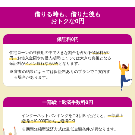
借りる時も、借りた後も
おトクな0円
保証料0円
住宅ローンの諸費用の中で大きな割合を占める
保証料が0
円！
お借入金額やお借入期間によっては大きな負担となる
保証料が
イオン銀行なら0円
となります。
※
審査の結果によっては保証料ありのプランでご案内す
る場合があります。
一部繰上返済手数料0円
インターネットバンキングをご利用いただくと、
一部繰上
返済は10,000円からご返済OK!
※
期間短縮型返済方式は最低金額条件が異なります。