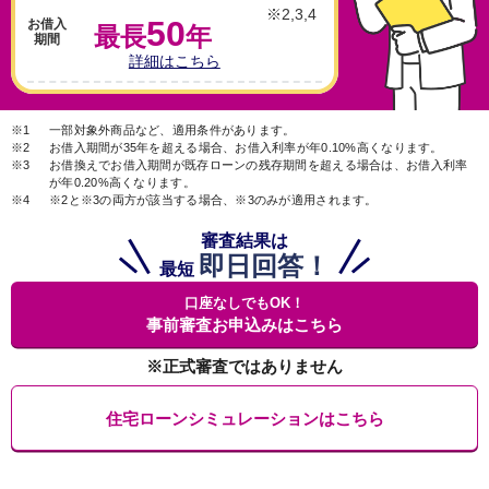
※2,3,4
50
お借入
最長
年
期間
詳細はこちら
※1
一部対象外商品など、適用条件があります。
※2
お借入期間が35年を超える場合、お借入利率が年0.10%高くなります。
※3
お借換えでお借入期間が既存ローンの残存期間を超える場合は、お借入利率
が年0.20%高くなります。
※4
※2と※3の両方が該当する場合、※3のみが適用されます。
審査結果は
即日回答！
最短
口座なしでもOK！
事前審査お申込みはこちら
※正式審査ではありません
住宅ローンシミュレーションはこちら