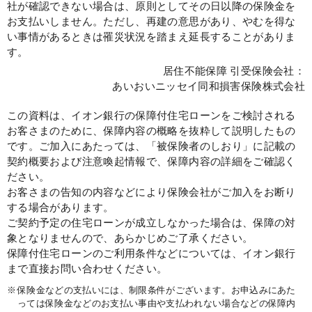
社が確認できない場合は、原則としてその日以降の保険金を
お支払いしません。ただし、再建の意思があり、やむを得な
い事情があるときは罹災状況を踏まえ延長することがありま
す。
居住不能保障 引受保険会社：
あいおいニッセイ同和損害保険株式会社
この資料は、イオン銀行の保障付住宅ローンをご検討される
お客さまのために、保障内容の概略を抜粋して説明したもの
です。ご加入にあたっては、「被保険者のしおり」に記載の
契約概要および注意喚起情報で、保障内容の詳細をご確認く
ださい。
お客さまの告知の内容などにより保険会社がご加入をお断り
する場合があります。
ご契約予定の住宅ローンが成立しなかった場合は、保障の対
象となりませんので、あらかじめご了承ください。
保障付住宅ローンのご利用条件などについては、イオン銀行
まで直接お問い合わせください。
※
保険金などの支払いには、制限条件がございます。お申込みにあた
っては保険金などのお支払い事由や支払われない場合などの保障内