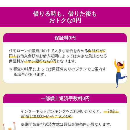
借りる時も、借りた後も
おトクな0円
保証料0円
住宅ローンの諸費用の中で大きな割合を占める
保証料が0
円！
お借入金額やお借入期間によっては大きな負担となる
保証料が
イオン銀行なら0円
となります。
※
審査の結果によっては保証料ありのプランでご案内す
る場合があります。
一部繰上返済手数料0円
インターネットバンキングをご利用いただくと、
一部繰上
返済は10,000円からご返済OK!
※
期間短縮型返済方式は最低金額条件が異なります。