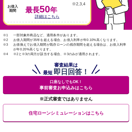
※2,3,4
50
お借入
最長
年
期間
詳細はこちら
※1
一部対象外商品など、適用条件があります。
※2
お借入期間が35年を超える場合、お借入利率が年0.10%高くなります。
※3
お借換えでお借入期間が既存ローンの残存期間を超える場合は、お借入利率
が年0.20%高くなります。
※4
※2と※3の両方が該当する場合、※3のみが適用されます。
審査結果は
即日回答！
最短
口座なしでもOK！
事前審査お申込みはこちら
※正式審査ではありません
住宅ローンシミュレーションはこちら