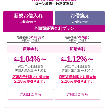
ローン取扱手数料定率型
新規お借入れ
お借換え
ご検討のかた
ご検討のかた
全期間優遇金利プラン
物件価格の
80％以内
で
物件価格の
80％超
で
お借入れの場合
お借入れの場合
変動金利
変動金利
1.04%～
1.12%～
年
年
2026年8月1日現在
2026年8月1日現在
店頭表示利率 年3.22%
店頭表示利率 年3.22%
店頭表示利率より最大年
店頭表示利率より最大年
2.18%
2.10%
差引きます。
差引きます。
詳細はこちら
詳細はこちら