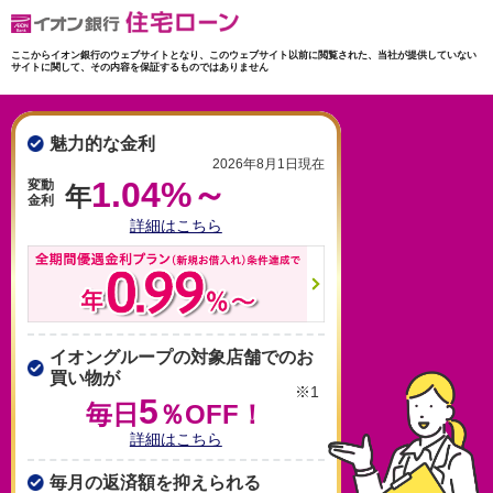
ここからイオン銀行のウェブサイトとなり、このウェブサイト以前に閲覧された、当社が提供していない
サイトに関して、その内容を保証するものではありません
魅力的な金利
2026年8月1日現在
1.04%～
変動
年
金利
詳細はこちら
イオングループの対象店舗でのお
買い物が
※1
5
毎日
％OFF！
詳細はこちら
毎月の返済額を抑えられる