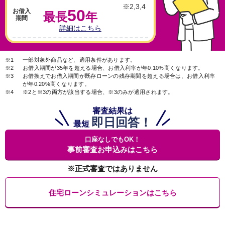
※2,3,4
50
お借入
最長
年
期間
詳細はこちら
※1
一部対象外商品など、適用条件があります。
※2
お借入期間が35年を超える場合、お借入利率が年0.10%高くなります。
※3
お借換えでお借入期間が既存ローンの残存期間を超える場合は、お借入利率
が年0.20%高くなります。
※4
※2と※3の両方が該当する場合、※3のみが適用されます。
審査結果は
即日回答！
最短
口座なしでもOK！
事前審査お申込みはこちら
※正式審査ではありません
住宅ローンシミュレーションはこちら