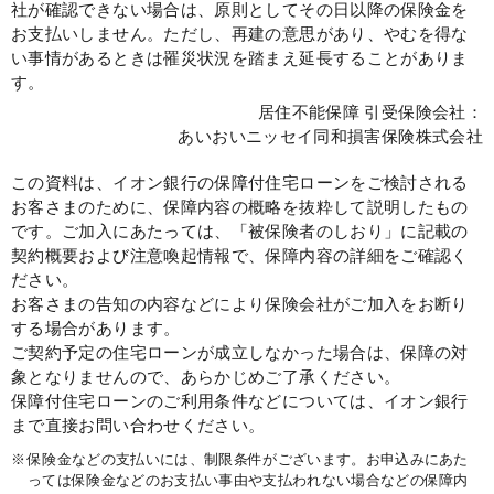
社が確認できない場合は、原則としてその日以降の保険金を
お支払いしません。ただし、再建の意思があり、やむを得な
い事情があるときは罹災状況を踏まえ延長することがありま
す。
居住不能保障 引受保険会社：
あいおいニッセイ同和損害保険株式会社
この資料は、イオン銀行の保障付住宅ローンをご検討される
お客さまのために、保障内容の概略を抜粋して説明したもの
です。ご加入にあたっては、「被保険者のしおり」に記載の
契約概要および注意喚起情報で、保障内容の詳細をご確認く
ださい。
お客さまの告知の内容などにより保険会社がご加入をお断り
する場合があります。
ご契約予定の住宅ローンが成立しなかった場合は、保障の対
象となりませんので、あらかじめご了承ください。
保障付住宅ローンのご利用条件などについては、イオン銀行
まで直接お問い合わせください。
※
保険金などの支払いには、制限条件がございます。お申込みにあた
っては保険金などのお支払い事由や支払われない場合などの保障内