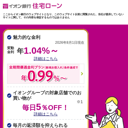
ここからイオン銀行のウェブサイトとなり、このウェブサイト以前に閲覧された、当社が提供していない
サイトに関して、その内容を保証するものではありません
魅力的な金利
2026年8月1日現在
1.04%～
変動
年
金利
詳細はこちら
イオングループの対象店舗でのお
買い物が
※1
5
毎日
％OFF！
詳細はこちら
毎月の返済額を抑えられる