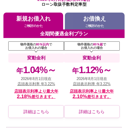
ローン取扱手数料定率型
新規お借入れ
お借換え
ご検討のかた
ご検討のかた
全期間優遇金利プラン
物件価格の
80％以内
で
物件価格の
80％超
で
お借入れの場合
お借入れの場合
変動金利
変動金利
1.04%～
1.12%～
年
年
2026年8月1日現在
2026年8月1日現在
店頭表示利率 年3.22%
店頭表示利率 年3.22%
店頭表示利率より最大年
店頭表示利率より最大年
2.18%
2.10%
差引きます。
差引きます。
詳細はこちら
詳細はこちら