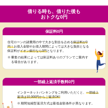
借りる時も、借りた後も
おトクな0円
保証料0円
住宅ローンの諸費用の中で大きな割合を占める
保証料が0
円！
お借入金額やお借入期間によっては大きな負担となる
保証料が
イオン銀行なら0円
となります。
※
審査の結果によっては保証料ありのプランでご案内す
る場合があります。
一部繰上返済手数料0円
インターネットバンキングをご利用いただくと、
一部繰上
返済は10,000円からご返済OK!
※
期間短縮型返済方式は最低金額条件が異なります。