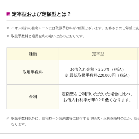
定率型および定額型とは？
イオン銀行の住宅ローンには取扱手数料が2種類ございます。お客さまのご希望に
取扱手数料と適用金利の違いは次のとおりです。
種類
定率型
お借入れ金額 ×
2.20
％（税込）
取引手数料
※ 最低取扱手数料
220,000
円（税込）
定額型をご利用いただいた場合に比べ、
金利
お借入れ利率が年
0.2
％低くなります。
取扱手数料以外に、住宅ローン契約書等に貼付する印紙代・火災保険料のほか、担
なります。