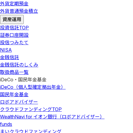
外貨定期預金
外貨普通預金積立
資産運用
投資信託
TOP
証券口座開設
投信つみたて
NISA
金銭信託
金銭信託のしくみ
取扱商品一覧
iDeCo・国民年金基金
iDeCo（個人型確定拠出年金）
国民年金基金
ロボアドバイザー
クラウドファンディング
TOP
WealthNavi for イオン銀行（ロボアドバイザー）
funds
まいクラウドファンディング