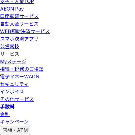
支払・入金
TOP
AEON Pay
口座振替サービス
自動入金サービス
WEB即時決済サービス
スマホ決済アプリ
公営競技
サービス
Myステージ
相続・税務のご相談
電子マネーWAON
セキュリティ
インボイス
その他サービス
手数料
金利
キャンペーン
店舗・ATM