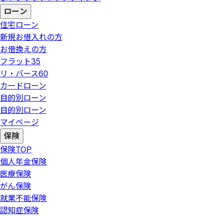
ローン
住宅ローン
新規お借入れの方
お借換えの方
フラット35
リ・バース60
カードローン
目的別ローン
目的別ローン
マイページ
保険
保険
TOP
個人年金保険
医療保険
がん保険
就業不能保険
認知症保険