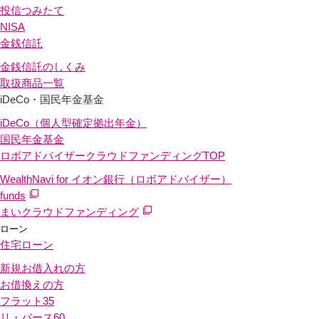
投信つみたて
NISA
金銭信託
金銭信託のしくみ
取扱商品一覧
iDeCo・国民年金基金
iDeCo（個人型確定拠出年金）
国民年金基金
ロボアドバイザークラウドファンディング
TOP
WealthNavi for イオン銀行（ロボアドバイザー）
funds
まいクラウドファンディング
ローン
住宅ローン
新規お借入れの方
お借換えの方
フラット35
リ・バース60