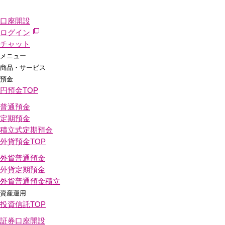
口座開設
ログイン
チャット
メニュー
商品・サービス
預金
円預金
TOP
普通預金
定期預金
積立式定期預金
外貨預金
TOP
外貨普通預金
外貨定期預金
外貨普通預金積立
資産運用
投資信託
TOP
証券口座開設