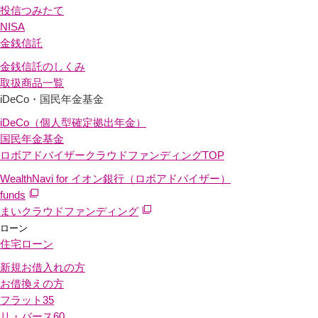
投信つみたて
NISA
金銭信託
金銭信託のしくみ
取扱商品一覧
iDeCo・国民年金基金
iDeCo（個人型確定拠出年金）
国民年金基金
ロボアドバイザークラウドファンディング
TOP
WealthNavi for イオン銀行（ロボアドバイザー）
funds
まいクラウドファンディング
ローン
住宅ローン
新規お借入れの方
お借換えの方
フラット35
リ・バース60