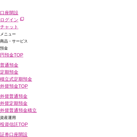
口座開設
ログイン
チャット
メニュー
商品・サービス
預金
円預金
TOP
普通預金
定期預金
積立式定期預金
外貨預金
TOP
外貨普通預金
外貨定期預金
外貨普通預金積立
資産運用
投資信託
TOP
証券口座開設