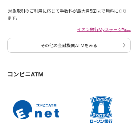
類
当初限
能額
対象取引のご利用に応じて手数料が最大月5回まで無料になり
度額
ます。
イオン銀行Myステージ特典
0円～
お引出し
50万円
その他の金融機関ATMをみる
100万円
0円～
お振込み
50万円
コンビニATM
100万円
0円～
合計
50万円
100万円
ご利用限度額は、ICチップ、磁気ストライプのお取引種類
によって設定可能額の範囲内でそれぞれ異なる金額で設定