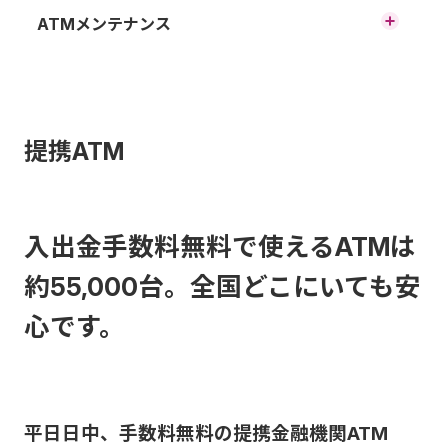
キャッシュカードでATMをご利
ATMメンテナンス
用いただく場合のご利用限度額
午前03:00～04:00の間は30分程
についてご案内します。
度メンテナンスの為、ご利用い
1日当たりのATM利用限度額
提携ATM
ただけない時間帯がございま
す。
ICチップ取引
上記メンテナンス以外でも、毎
入出金手数料無料で使えるATMは
口座開
月第二月曜日01:30～04:30と
約55,000台。全国どこにいても安
お取引種
設時の
設定可
05:15～05:25は、システムメン
心です。
類
当初限
能額
テナンスのためご利用いただけ
度額
ません。
また、その他不定期のメンテナ
平日日中、手数料無料の提携金融機関ATM