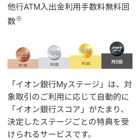
*1 セキュリティ上の観点
他行ATM入出金利用手数料無料回
から、キャッシュカード
※
数
ご利用限度額もしくはイ
ンターネットバンキング
ご利用限度額
振込限度額引き上げの変
の引上げ
更理由などを確認させて
いただく場合がございま
「イオン銀行Myステージ」は、対
す。また、確認の結果、
象取引のご利用に応じて自動的に
お申し出をお断りさせて
「イオン銀行スコア」がたまり、
いただくことがございま
決定したステージごとの特典を受
すので予めご了承くださ
けられるサービスです。