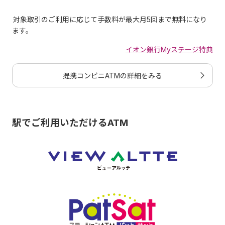
できます。
対象取引のご利用に応じて手数料が最大月5回まで無料になり
キャッシュカードは１日のご利用限度額（ICチップ取引、
ます。
磁気ストライプ取引のいずれか設定金額の高い方）の範囲
内でご利用いただけます。
イオン銀行Myステージ特典
【キャッシュカードの１日のご利用限度額】
「ご出金」「お振込み」「WAONの銀行チャージ額」「J-
提携コンビニATMの詳細をみる
Debitご利用金額」の合計です。
振込手数料はキャッシュカードのご利用限度額に含まれま
せん。
駅でご利用いただけるATM
提携する金融機関のキャッシュカードをご利用の場合、そ
の金融機関が定める限度額、またはお客さまが個別に設定
している限度額内でのご利用になります。
ご利用限度額変更申込み受付場
所