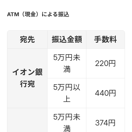
ATM（現金）による振込
宛先
振込金額
手数料
5万円未
220円
満
イオン銀
行宛
5万円以
440円
上
5万円未
374円
満