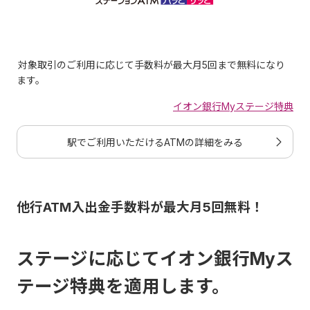
お申込受付場
ご変更内容
所
対象取引のご利用に応じて手数料が最大月5回まで無料になり
当社ATM
ます。
店舗
イオン銀行Myステージ特典
ご利用限度額
コールセンター（書類を
の引下げ
ご請求ください。手続き
駅でご利用いただけるATMの詳細をみる
完了まで日数がかかりま
す。）
他行ATM入出金手数料が最大月5回無料！
店舗*1
*1
コールセンター
（書類
ステージに応じてイオン銀行Myス
をご請求ください。手続
き完了まで日数がかかり
テージ特典を適用します。
ます。）