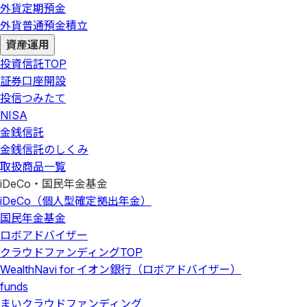
外貨定期預金
外貨普通預金積立
資産運用
投資信託
TOP
証券口座開設
投信つみたて
NISA
金銭信託
金銭信託のしくみ
取扱商品一覧
iDeCo・国民年金基金
iDeCo（個人型確定拠出年金）
国民年金基金
ロボアドバイザー
クラウドファンディング
TOP
WealthNavi for イオン銀行（ロボアドバイザー）
funds
まいクラウドファンディング