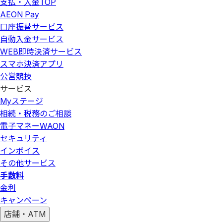
支払・入金
TOP
AEON Pay
口座振替サービス
自動入金サービス
WEB即時決済サービス
スマホ決済アプリ
公営競技
サービス
Myステージ
相続・税務のご相談
電子マネーWAON
セキュリティ
インボイス
その他サービス
手数料
金利
キャンペーン
店舗・ATM