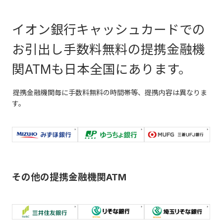
0円～
お引出し
50万円
ンスによりご利用いただけない
200万円
イオン銀行キャッシュカードでの
場合がございます。
お引出し手数料無料の提携金融機
0円～
詳細はシステムメンテンス情報
お振込み
50万円
関ATMも日本全国にあります。
200万円
のページをご参照ください。
提携金融機関毎に手数料無料の時間帯等、提携内容は異なりま
0円～
店舗・ATM検索
す。
合計
50万円
200万円
磁気ストライプ取引
その他の提携金融機関ATM
口座開
お取引種
設時の
設定可