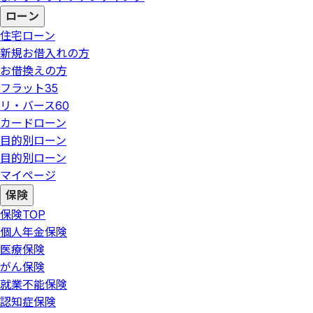
ローン
住宅ローン
新規お借入れの方
お借換えの方
フラット35
リ・バース60
カードローン
目的別ローン
目的別ローン
マイページ
保険
保険
TOP
個人年金保険
医療保険
がん保険
就業不能保険
認知症保険