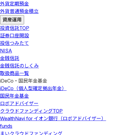
外貨定期預金
外貨普通預金積立
資産運用
投資信託
TOP
証券口座開設
投信つみたて
NISA
金銭信託
金銭信託のしくみ
取扱商品一覧
iDeCo・国民年金基金
iDeCo（個人型確定拠出年金）
国民年金基金
ロボアドバイザー
クラウドファンディング
TOP
WealthNavi for イオン銀行（ロボアドバイザー）
funds
まいクラウドファンディング