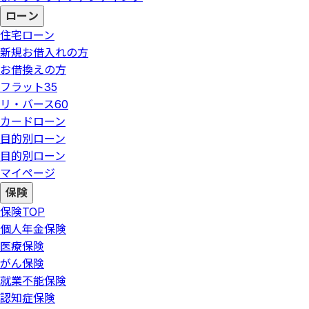
ローン
住宅ローン
新規お借入れの方
お借換えの方
フラット35
リ・バース60
カードローン
目的別ローン
目的別ローン
マイページ
保険
保険
TOP
個人年金保険
医療保険
がん保険
就業不能保険
認知症保険