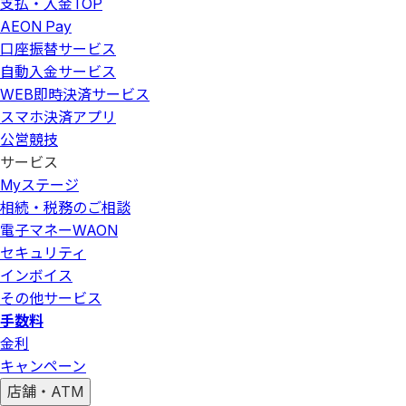
支払・入金
TOP
AEON Pay
口座振替サービス
自動入金サービス
WEB即時決済サービス
スマホ決済アプリ
公営競技
サービス
Myステージ
相続・税務のご相談
電子マネーWAON
セキュリティ
インボイス
その他サービス
手数料
金利
キャンペーン
店舗・ATM