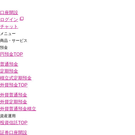
口座開設
ログイン
チャット
メニュー
商品・サービス
預金
円預金
TOP
普通預金
定期預金
積立式定期預金
外貨預金
TOP
外貨普通預金
外貨定期預金
外貨普通預金積立
資産運用
投資信託
TOP
証券口座開設