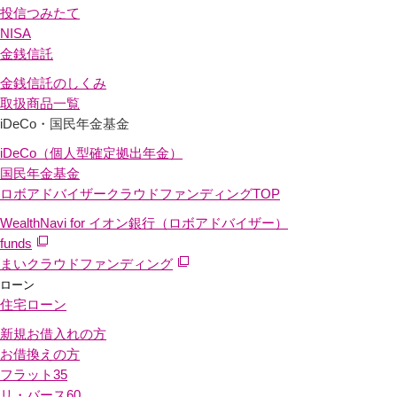
投信つみたて
NISA
金銭信託
金銭信託のしくみ
取扱商品一覧
iDeCo・国民年金基金
iDeCo（個人型確定拠出年金）
国民年金基金
ロボアドバイザークラウドファンディング
TOP
WealthNavi for イオン銀行（ロボアドバイザー）
funds
まいクラウドファンディング
ローン
住宅ローン
新規お借入れの方
お借換えの方
フラット35
リ・バース60