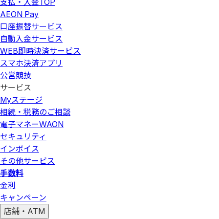
支払・入金
TOP
AEON Pay
口座振替サービス
自動入金サービス
WEB即時決済サービス
スマホ決済アプリ
公営競技
サービス
Myステージ
相続・税務のご相談
電子マネーWAON
セキュリティ
インボイス
その他サービス
手数料
金利
キャンペーン
店舗・ATM