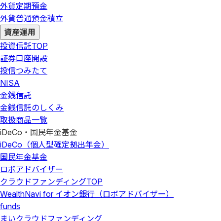
外貨定期預金
外貨普通預金積立
資産運用
投資信託
TOP
証券口座開設
投信つみたて
NISA
金銭信託
金銭信託のしくみ
取扱商品一覧
iDeCo・国民年金基金
iDeCo（個人型確定拠出年金）
国民年金基金
ロボアドバイザー
クラウドファンディング
TOP
WealthNavi for イオン銀行（ロボアドバイザー）
funds
まいクラウドファンディング