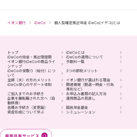
ファンド（愛称：みらいパレット）」で運用されます。
※ ウェブサイトやコールセンターで運用商品の見直しが可
能です。
イオン銀行
iDeCo
個人型確定拠出年金 iDeCo(イデコ)とは
積立られた商品の売買には、所定の日数がかかります（通
常3～8営業日かかります）。
退職などにともない企業型確定拠出年金の加入資格を喪失
トップ
iDeCoとは
した方は、6カ月以内にお手続きください。
iDeCoの掛金・拠出限度額
iDeCoの運用について
イオン銀行iDeCoの商品ライ
手数料一覧
ンナップ
イオン銀行iDeCoは、みずほ銀行の委託によりイオン銀行
iDeCoの受取り（給付）につ
3つの節税メリット
が取扱う、個人型確定拠出年金プランです。
いて
主婦（夫）の方のメリット
イオン銀行が選ばれる理由
iDeCo安心のサポート体制
関連情報（脱退一時金・行為
準則など）
ご加入までのお手続き
お申込み書類の記入方法
企業を離転職された方へ（自
運用商品の見直し
動移換）
各種お手続き（変更届）
国民年金基金
資産形成について学ぶ
シミュレーション