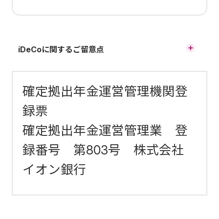
iDeCoに関するご留意点
原則、60歳まで途中の引出し、脱退はできません。
運用商品はご自身でご選択いただきます。運用の結果によ
確定拠出年金運営管理機関登
っては、損失が生じる可能性があります。
録票
加入から受取りが終了するまでの間、所定の手数料がかか
確定拠出年金運営管理業 登
ります。
60歳時点で通算加入者等期間が10年に満たない場合、段階
録番号 第803号 株式会社
的に最高65歳まで受取りを開始できる年齢が遅くなりま
イオン銀行
す。
※ 60歳以降に加入した場合などで通算加入者等期間がない
方は、加入から5年経過後に受給開始となります。
運用商品の配分指定をされなかった場合、掛金や移換され
る資産は所定の期間経過後、全額「イオン・バランス戦略