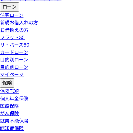
ローン
住宅ローン
新規お借入れの方
お借換えの方
フラット35
リ・バース60
カードローン
目的別ローン
目的別ローン
マイページ
保険
保険
TOP
個人年金保険
医療保険
がん保険
就業不能保険
認知症保険