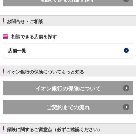
石川県
山梨県
長野県
お問合せ・ご相談
東海／近畿
岐阜県
相談できる店舗を探す
静岡県
愛知県
店舗一覧
三重県
滋賀県
京都府
イオン銀行の保険についてもっと知る
大阪府
兵庫県
奈良県
イオン銀行の保険について
和歌山県
中国／四国
岡山県
ご契約までの流れ
広島県
徳島県
香川県
保険に関するご留意点（必ずご確認ください）
愛媛県