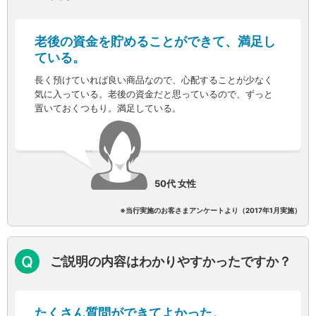
保険
保険
TOP
個人年金保険
老後の資金を貯めることができて、満足し
医療保険
ている。
がん保険
長く預けていれば良い商品なので、心配することが少なく
就業不能保険
気に入っている。老後の資金だと思っているので、ずっと
認知症保険
置いておくつもり。満足している。
海外旅行保険
国内旅行傷害保険
スマホ保険
傷害保険
介護保険
50代 女性
カード
クレジットカード
※当行実施のお客さまアンケートより（2017年1月実施）
デビットカード
インターネットバンキング
アプリ
ご説明の内容はわかりやすかったですか？
イオン銀行アプリ
TOP
通帳アプリ
イオン銀行PayB
たくさん質問ができてよかった。
イオングループアプリ