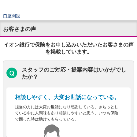
口座開設
ログイン
お客さまの声
チャット
メニュー
商品・サービス
イオン銀行で保険をお申し込みいただいたお客さまの声
預金
を掲載しています。
円預金
TOP
普通預金
スタッフのご対応・提案内容はいかがでし
定期預金
たか？
積立式定期預金
外貨預金
TOP
外貨普通預金
相談しやすく、大変お世話になっている。
外貨定期預金
外貨普通預金積立
担当の方には大変お世話になり感謝している。きちっとし
資産運用
ている中に人間味もあり相談しやすいと思う。いつも保険
で困った時は助けてもらっている。
投資信託
TOP
証券口座開設
投信つみたて