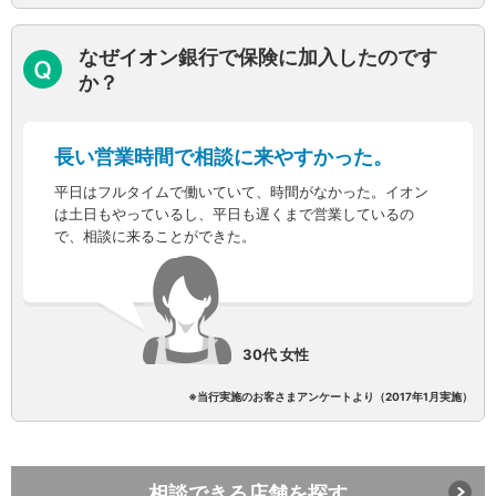
店舗・ATM
店舗
なぜイオン銀行で保険に加入したのです
北海道・東北
か？
北海道
青森県
岩手県
長い営業時間で相談に来やすかった。
宮城県
平日はフルタイムで働いていて、時間がなかった。イオン
秋田県
は土日もやっているし、平日も遅くまで営業しているの
山形県
で、相談に来ることができた。
福島県
関東／北陸・甲信越
茨城県
栃木県
群馬県
30代 女性
埼玉県
千葉県
※当行実施のお客さまアンケートより（2017年1月実施）
東京都
神奈川県
新潟県
富山県
相談できる店舗を探す