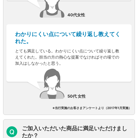
NISA
金銭信託
40代女性
金銭信託のしくみ
取扱商品一覧
iDeCo・国民年金基金
わかりにくい点について繰り返し教えてく
iDeCo（個人型確定拠出年金）
れた。
国民年金基金
ロボアドバイザークラウドファンディング
TOP
とても満足している。わかりにくい点について繰り返し教
WealthNavi for イオン銀行（ロボアドバイザー）
えてくれた。担当の方の熱心な提案でなければその場での
加入はしなかったと思う。
funds
まいクラウドファンディング
ローン
住宅ローン
新規お借入れの方
50代 女性
お借換えの方
フラット35
※当行実施のお客さまアンケートより（2017年1月実施）
リ・バース60
カードローン
目的別ローン
ご加入いただいた商品に満足いただけまし
目的別ローンマイページ
たか？