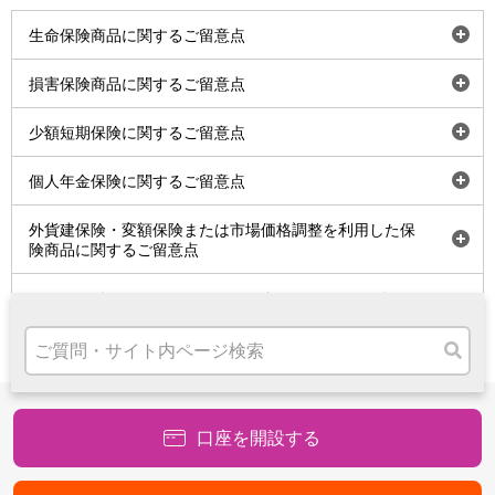
高知県
開
生命保険商品に関するご留意点
九州・沖縄
く
福岡県
開
損害保険商品に関するご留意点
熊本県
く
宮崎県
開
少額短期保険に関するご留意点
鹿児島県
く
沖縄県
開
個人年金保険に関するご留意点
オンライン相談専用
く
ATM
開
外貨建保険・変額保険または市場価格調整を利用した保
ATMサービス
く
険商品に関するご留意点
ATM検索
お客さまサポート
保険商品をご検討されるお客さまは「保険商品のご提
案にあたって」をご確認ください
タマルWeb
口座を開設する
セミナー
安全にご利用いただくために
パンフレット