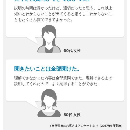
iAEON
説明の時間は長かったけど、適切だったと思う。これ以上
AEON Pay
短いとわからないことが出てくると思うし、わからないこ
とをたくさん質問できてよかった。
支払・入金・サービス
支払・入金
TOP
AEON Pay
口座振替サービス
自動入金サービス
60代 女性
WEB即時決済サービス
スマホ決済アプリ
公営競技
聞きたいことは全部聞けた。
サービス
Myステージ
理解できなかった内容は全部質問できた。理解できるまで
相続・税務のご相談
説明してくれたので、よく納得することができた。
電子マネーWAON
セキュリティ
インボイス
その他サービス
50代 女性
手数料
金利
※当行実施のお客さまアンケートより（2017年1月実施）
キャンペーン