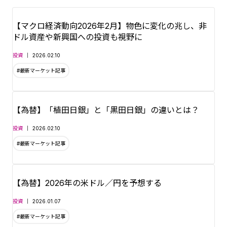
口座も同時にお申込みが可
収集しながら、インターネ
能です。
【マクロ経済動向2026年2月】物色に変化の兆し、非
ットバンキングを通じてご
ドル資産や新興国への投資も視野に
■証券口座（金融商品仲介
自宅から取引することもで
投資
2026.02.10
口座）の開設方法は
こちら
#最新マーケット記事
きますし、365日営業の店
舗で専門スタッフに相談す
■来店予約は
こちら
【為替】「植田日銀」と「黒田日銀」の違いとは？
ることもできるため、資産
投資
2026.02.10
運用が初めての方でも安心
#最新マーケット記事
してはじめることができま
す。
【為替】2026年の米ドル／円を予想する
投資
2026.01.07
#最新マーケット記事