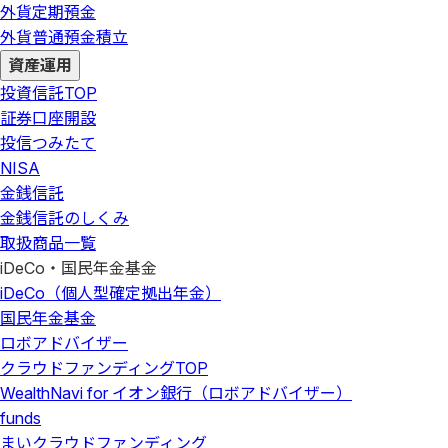
外貨定期預金
外貨普通預金積立
資産運用
投資信託
TOP
証券口座開設
投信つみたて
NISA
金銭信託
金銭信託のしくみ
取扱商品一覧
iDeCo・国民年金基金
iDeCo（個人型確定拠出年金）
国民年金基金
ロボアドバイザー
クラウドファンディング
TOP
WealthNavi for イオン銀行（ロボアドバイザー）
funds
まいクラウドファンディング