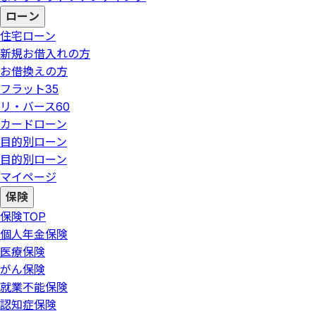
ローン
住宅ローン
新規お借入れの方
お借換えの方
フラット35
リ・バース60
カードローン
目的別ローン
目的別ローン
マイページ
保険
保険
TOP
個人年金保険
医療保険
がん保険
就業不能保険
認知症保険