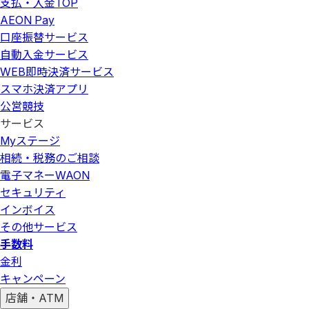
支払・入金
TOP
AEON Pay
口座振替サービス
自動入金サービス
WEB即時決済サービス
スマホ決済アプリ
公営競技
サービス
Myステージ
相続・税務のご相談
電子マネーWAON
セキュリティ
インボイス
その他サービス
手数料
金利
キャンペーン
店舗・ATM