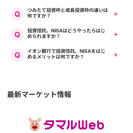
NISAは、中長期の資産運用
つみたて投資枠と成長投資枠の違いは
何ですか？
を応援する制度です。
つみたて投資枠と成長投資
投資信託、NISAはどうやったらはじ
日本にお住まいの18歳以上の方（NISA口座開設年
められますか？
枠は以下の違いや特徴があ
の1月1日現在で18歳になっている方）が対象です。
証券口座（金融商品仲介口
イオン銀行で投資信託、NISAをはじ
ります。
つみたて投資枠が年間120万円、成長投資枠が年間
めるメリットは何ですか？
240万円まで非課税で投資できます。
座）の開設が必要になりま
マネックス証券との提携に
非課税保有期間は無期限です。
す。インターネットバンキ
よって、投資信託をはじめ
生涯非課税限度額として、1人あたり1,800万円（う
ングからお手続きいただく
ち成長投資枠は1,200万円）が設定されます。
最新マーケット情報
とする多彩で豊富な商品ラ
か、店頭でスタッフをご相
NISAについて：
詳しくはこ
①整理・監理銘柄②信託期間20年未満、毎月分配
インナップから投資先を選
談しながら開設いただくこ
型の投資信託及びデリバティブ取引を用いた一定
ちらをご覧ください
ぶことができます。コラム
の投資信託等を除外 上記は、作成時点で知り得る
ともできます。また、NISA
情報に基づき作成しており、制度の内容は今後変
サイトの
タマルWEB
で情報
更される場合があります。