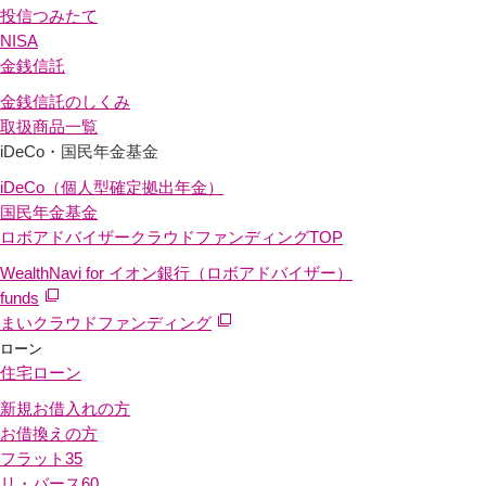
投信つみたて
NISA
金銭信託
金銭信託のしくみ
取扱商品一覧
iDeCo・国民年金基金
iDeCo（個人型確定拠出年金）
国民年金基金
ロボアドバイザークラウドファンディング
TOP
WealthNavi for イオン銀行（ロボアドバイザー）
funds
まいクラウドファンディング
ローン
住宅ローン
新規お借入れの方
お借換えの方
フラット35
リ・バース60