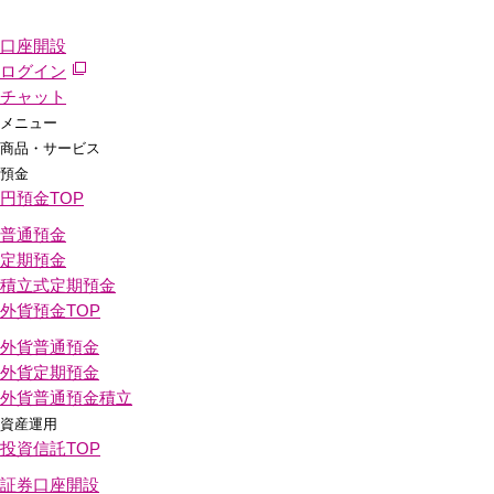
口座開設
ログイン
チャット
メニュー
商品・サービス
預金
円預金
TOP
普通預金
定期預金
積立式定期預金
外貨預金
TOP
外貨普通預金
外貨定期預金
外貨普通預金積立
資産運用
投資信託
TOP
証券口座開設