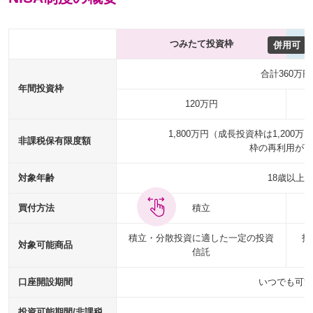
つみたて投資枠
併用可
合計360万円
年間投資枠
120万円
1,800万円（成長投資枠は1,200
非課税保有限度額
枠の再利用が可
対象年齢
18歳以上
買付方法
積立
積立・分散投資に適した一定の投資
投
対象可能商品
信託
口座開設期間
いつでも可能
投資可能期間/非課税