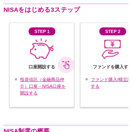
NISAをはじめる3ステップ
STEP 1
STEP 2
口座開設する
ファンドを購入す
投資信託（金融商品仲
ファンド購入/積立設
介）口座・NISA口座を
する
開設する
NISA制度の概要