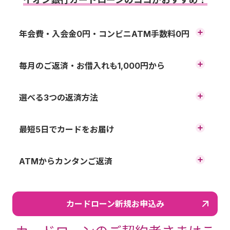
年会費・入会金0円・コンビニATM手数料0円
カード発行の際に決まった限度
毎月のご返済・お借入れも1,000円から
額までなら、必要な金額をいつ
ご利用の幅に合わせて、お借入
でも、何度でもお借入れいただ
選べる3つの返済方法
限度額を10万円から最大800万
けます。
イオン銀行のカードローンな
円で設定できます（10万円単
最短5日でカードをお届け
手数料0円のイオン銀行ATMの
ら、お客さまのご利用に合わせ
位）。また前月末のお借入残高
イオン銀行では年中無休で審査
他、提携コンビニATM、提携金
て、3つのご返済方法がお選び
ATMからカンタンご返済
に応じた返済額が設定されるた
を行っています。審査完了後、
融機関ATMでもご利用いただけ
いただけます。ご利用中でも返
残高に応じて、無理のない返済
め、無理なくご返済いただけま
最短5日程度でカードをお受取
ます。
※
額を設定。
カードローン新規お申込み
済方法の変更が可能です。
す。たとえば、前月末のお借入
りいただけます。
コンビニや銀行ATMで任意返済