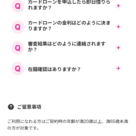
ご提出書類のご返却は承る
審査の流れは以下の通りと
カードローンを申込したら即日借りら
れますか？
客さまとなります。
ことができません。あらか
なります。（イオン銀行カ
イオン銀行普通預金口座を
カードローンの金利はどのように決ま
じめご了承ください。
ードローンの場合）
日本国内に居住している方、外国籍の方について
りますか？
は永住許可を受けている方。
お持ちのお客さまは、審査
ご契約時の年齢が満20歳以上、満65歳未満の方。
メールにて回答いたします。
適用金利は、ご希望のお借
審査結果はどのように連絡されます
完了からローンカードのお
ご本人または配偶者に安定かつ継続した収入の見
※メールアドレスinfo-portal@aeonbank.co.jpよ
お手続きの流れはこちら
か？
込める方。
入限度額とお申込内容を元
り送信致しますので、必要に応じてドメイン指定
受取りの前に、新規お申込
※パート、アルバイト、自営業者、専業主婦
解除等をお願い致します。
審査の結果については、当
（夫）の方は可、学生の方は不可。
に審査により決定させてい
メールに記載のURLより必要書類をご提出（アップ
時の１回のみ、銀行口座へ
在籍確認はありますか？
保証会社であるイオンフィナンシャルサービス株
ロード）していただきます。
社よりお客さま宛てにメー
ただきます。 適用金利の決
式会社、または株式会社ドコモ・ファイナンス、
書類の確認を行い審査完了となります。
のお振込によるお借入（振
ご勤務先へイオン銀行とし
または株式会社オリエントコーポレーション、ま
ルにてご連絡させていただ
※お勤め先に在籍確認の電話をさせていただく場
定後は、お借入金額によら
たはアコム株式会社の保証を受けられる方。
込融資）がご利用できま
合があります。
て在籍確認のお電話をさせ
いております。 メールにて
※お申込みには本人確認書類、収入確認書類およ
※必要書類についてはこちらをご確認ください。
ず同じ金利が適用されま
す。また、審査完了の翌々
びメールアドレスが必要となります。
ご留意事項
ていただく場合がございま
審査結果が確認できる専用
す。 （例えば適用金利が年
日9：00以降からインター
す。
ご利用になれる方はご契約時の年齢が満20歳以上、満65歳未満
ページのURLをご案内いた
イオン銀行カードローンお申込み時の
4.8%のお客さまが1,000円
の方が対象です。
お手続きの流れはこちら
ネットバンキングでのお借
必要種類はこちら