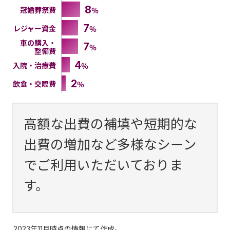
8
冠婚葬祭費
％
7
レジャー資金
％
車の購入・
7
％
整備費
4
入院・治療費
％
2
飲食・交際費
％
高額な出費の補填や短期的な
出費の増加など多様なシーン
でご利用いただいておりま
す。
2023年11月時点の情報にて作成。