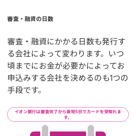
からローンカードのお受取りの前に、新規お申込時の1回の
ざいます。
み、銀行口座へのお振込によるお借入（振込融資）がご利
用できます。
2025
年4月20日までにお取引開始のお客さまは、2025年6
審査・融資の日数
提携金融機関のATMで！
月の約定返済日からのご返済額となります。
・お振込み先は、ご本人名義であればイオン銀行以外の
2025年5月末日に延滞されている場合、延滞が解消された
ご利用いただける金融機関は以
金融機関もご指定いただけます。
翌月の約定返済日から新返済額が適用となります。
審査・融資にかかる日数も発行す
詳細はこちらのお知らせをご確認ください。
下になります。お引出しをご選
・審査結果完了のお知らせメールにて、ご案内している
カードローン約定返済額変更について
る会社によって変わります。いつ
択後、画面の案内に従ってお取
専用マイページよりお申込みください。
頃までにお金が必要かによってお
カードローン商品別 返済額一覧
引きをしてください。
申込みする会社を決めるのも1つの
・お振込み予定日が土日・祝日の場合は、翌営業日のお
例）100万円お借入の場合
手段です。
振込みになります。
月々の返済
15,000円
でOK！
平日8:45～18:00は手数
平日8:45～18:00は手数
「受取人確認サポート」とは、送り状に記載された受取人
料無料です。
料無料です。
ご返済日までに、ご指定の返済口座（イオン銀行普通預金
さまのお名前とご住所を運転免許証等で、受取人さまとお
イオン銀行は審査完了から最短5日でカードを受取れま
祝日を除く土曜日9:00〜
す。
口座または他金融機関普通預金口座）にご返済資金をご準
申込み者が同一人物か確認して配達する佐川急便株式会社
14:00は手数料無料です。
備ください。借入残高が返済額に満たない場合は、お借入
の宅配サービスです。
元利全金額が返済額となります。
一部地域（離島など）ではお電話でご連絡の上、日本郵便