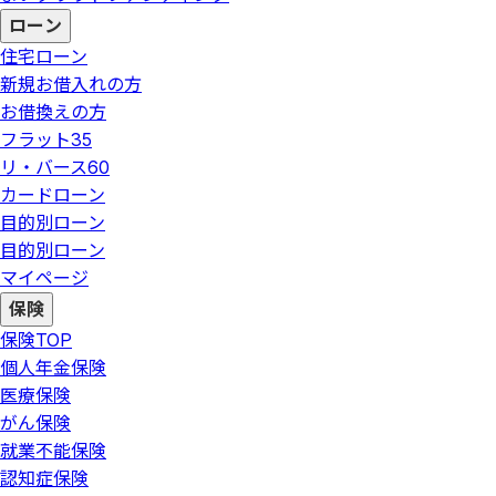
ローン
住宅ローン
新規お借入れの方
お借換えの方
フラット35
リ・バース60
カードローン
目的別ローン
目的別ローン
マイページ
保険
保険
TOP
個人年金保険
医療保険
がん保険
就業不能保険
認知症保険