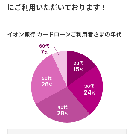
にご利用いただいております！
イオン銀行 カードローンご利用者さまの年代
60代
7
%
20代
15
%
50代
26
%
30代
24
%
40代
28
%