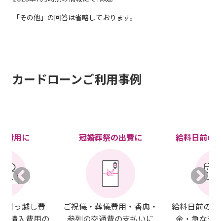
「その他」の回答は省略しております。
カードローンご利用事例
し費用に
冠婚葬祭の出費に
給料日前の
・引っ越し費
ご祝儀・葬儀費用・香典・
給料日前の生
電の購入費用の
参列の交通費の支払いに
金・急な支