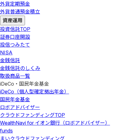
外貨定期預金
外貨普通預金積立
資産運用
投資信託
TOP
証券口座開設
投信つみたて
NISA
金銭信託
金銭信託のしくみ
取扱商品一覧
iDeCo・国民年金基金
iDeCo（個人型確定拠出年金）
国民年金基金
ロボアドバイザー
クラウドファンディング
TOP
WealthNavi for イオン銀行（ロボアドバイザー）
funds
まいクラウドファンディング