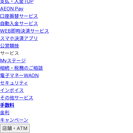
支払・入金
TOP
AEON Pay
口座振替サービス
自動入金サービス
WEB即時決済サービス
スマホ決済アプリ
公営競技
サービス
Myステージ
相続・税務のご相談
電子マネーWAON
セキュリティ
インボイス
その他サービス
手数料
金利
キャンペーン
店舗・ATM