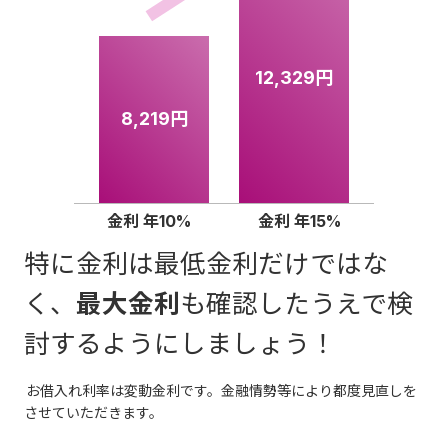
9.6円×
5日間
＝
48円！
STEP4
ーソンATMで
24時間365日、手
50万円以下の
お借入率：年11.8%の場合で計算。
カードのお受取り
数料無料
でご利用いただけま
12,329円
場合、1万円。
ご本人さまのみカードをお受
取りいただけます（受取人確
す。
8,219円
40万円超250
以後、貸越残
認サポート）
万円以下
高が10万円増
カードローン
または
お引出し
を
すごとに1千円
ご選択後、画面の案内に従って
金利 年10%
金利 年15%
を追加
お取引きをしてください。
*1上記期間は最短での日数となります。状況によってはお
特に金利は最低金利だけではな
受取りまでお日にちがかかる場合がございますので、あら
く、
最大金利
も確認したうえで検
250万円超
3万5千円
かじめご了承ください。
討するようにしましょう！
350万円以下
お申込み手続きには、必ずメールアドレスが必要です。
お借入れ利率は変動金利です。金融情勢等により都度見直しを
お借入れ可能となるのは、ローンカード到着後となりま
350万円超
4万円
させていただきます。
す。
ご利用可能時間はATM設置先の営業時間内となります。シ
イオン銀行普通預金口座をお持ちのお客さまは、審査完了
ステムメンテナンスによりご利用いただけない時間帯がご