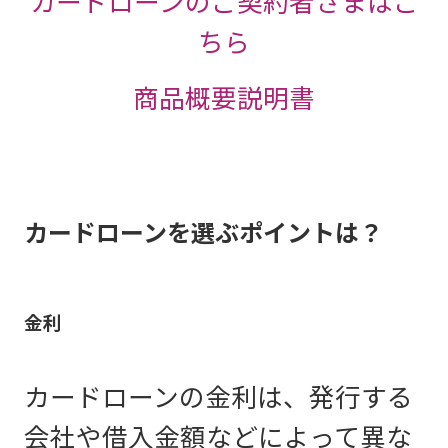
カードローンのご契約者さまはこ
イオン銀行の普通預金口座をお
残高が5万円以下の場合、約定
イオン銀行普通預金口座をお持
も可能です。便利な引落返済も
ATM返済
持ちなら、インターネットバン
ちら
返済額はなんと1,000円！
ちのお客さまは、審査完了から
ご利用いただけます。
キングで、イオン銀行カードロ
商品概要説明書
ご利用限度額ごとの金利設定
他金融機関口座引落し
ローンカードのお受取りの前
ーンの新規お申込み・お借入・
に、新規お申込時の1回のみ、銀
ご返済がご利用いただけます。
イオン銀行口座引落し
行口座へのお振込によるお借入
（振込融資）がご利用できま
ご返済方法の変更は、口座開設後、お客さま専用マイペー
カードローンを選ぶポイントは？
お借入・ご返済の詳細はこちら
ジでお手続きいただけます。延滞が発生している期間は、
す。
＜ご返済について＞
ご返済方法の変更はできません。
金利
イオン銀行ATMで！
STEP1
前月末日の貸
約定返済額
24時間365日、手数料無料
でご
インターネットでお申込み
越残高
カードローンの金利は、発行する
365日いつでもお申込みいた
審査結果により、ご希望の限度額より低い限度額を設定さ
利用いただけます。
だけます
せていただく場合があります
会社や借入金額などによって異な
1千円（ただ