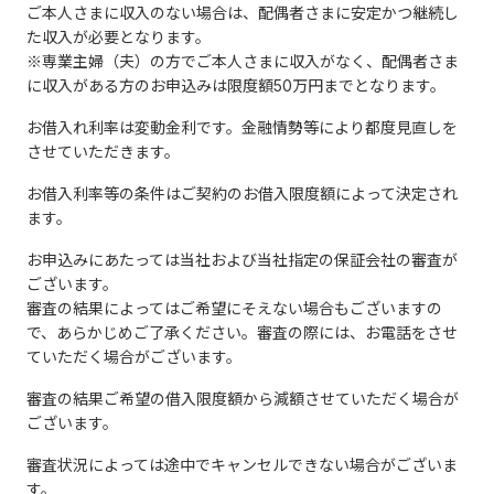
します。 審査結果は専用ペ
を借りても300万円を借り
ご本人さまに収入のない場合は、配偶者さまに安定かつ継続し
入が可能です。
た収入が必要となります。
ージにてご確認ください。
ても金利は4.8%が適用され
※専業主婦（夫）の方でご本人さまに収入がなく、配偶者さま
お振込み先は、ご本人名義であればイオン銀行以
に収入がある方のお申込みは限度額50万円までとなります。
ます。）
外の金融機関もご指定いただけます。
お借入れ利率は変動金利です。金融情勢等により都度見直しを
審査結果完了のお知らせメールにて、ご案内して
させていただきます。
最新の金利情報はこちらで
いる専用マイページよりお申込ください。
お借入利率等の条件はご契約のお借入限度額によって決定され
ご確認ください。
お振込み予定日が土日・祝日の場合は、翌営業日
ます。
のお振込みになります。
お申込みにあたっては当社および当社指定の保証会社の審査が
お申込後、お手続きのご案内メールをお送りいた
ございます。
■イオン銀行カードローン金利
します。メールにてご案内させていただく「お客
審査の結果によってはご希望にそえない場合もございますの
さま専用マイページ」にログインし、必要書類を
で、あらかじめご了承ください。審査の際には、お電話をさせ
アップロードしてください。アップロードが遅れ
ていただく場合がございます。
ますとお借入も遅れますのでご注意ください。 イ
審査の結果ご希望の借入限度額から減額させていただく場合が
オン銀行に普通預金口座をお持ちでない方はカー
ございます。
ドのお届け後にお借入れいただけます。
審査状況によっては途中でキャンセルできない場合がございま
す。