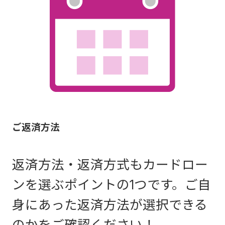
の簡易書留郵便でお届けする場合がございます。
・イオン銀行店舗・イオン各店に設置しているイオンカー
平日8:45～18:00は手数料無
ド受付カウンターでお申込みの場合は、日本郵便の簡易書
料です。
留郵便でお届けする場合がございます。
提携金融機関のATM等をご利用いただく場合は、提携金融
機関所定の利用手数料・時間外手数料がかかる場合がござ
ご返済方法
います。提携金融機関のシステムメンテナンス等により、
ご利用いただけない場合がございます。
返済方法・返済方式もカードロー
提携金融機関について詳しくはこちら
ンを選ぶポイントの1つです。ご自
身にあった返済方法が選択できる
のかをご確認ください！