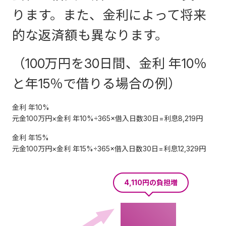
500万円～590万円：年3.8%～7.8%、600万円～790万
ります。また、金利によって将来
し、約定返済
カードローン
または
円：年3.8%～5.8%、800万円：年3.8%
的な返済額も異なります。
日の貸越残高
10万円単位のお借入限度額設定
お引出し
をご選択
STEP2
5万円以下
が1千円未満の
2026年1月1日現在
後、画面の案内に従
（100万円を30日間、金利 年10％
本人確認書類ご提出
場合は貸越残
専用マイページから、必要書
たとえば
3万円
を
5日間
借りた場
ってお取引きをして
と年15％で借りる場合の例）
類をアップロード
高全額としま
合の利息は、わずか
48円
。
ください。
金利 年10%
す。）
お給料日の5日前に3万円を借り
元金100万円×金利 年10%÷365×借入日数30日=利息8,219円
ご利用可能時間はATM設置先の営業時
間内となります。システムメンテナン
て、5日後に全額返済した場合
金利 年15%
STEP3
5万円超10万
スによりご利用いただけない時間帯が
元金100万円×金利 年15%÷365×借入日数30日=利息12,329円
2千円
のお利息は…
ございます。
円以下
審査結果のご連絡
メールで審査結果をご連絡
4,110円の負担増
3万円
×11.8％＝3,540円／年
10万円超40万
提携コンビニATMで！
5千円
3,540円÷365日＝9.6円／日
円以下
コンビニATMのイーネット、ロ