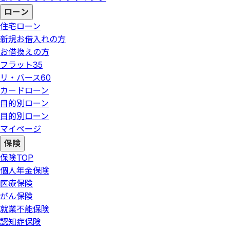
ローン
住宅ローン
新規お借入れの方
お借換えの方
フラット35
リ・バース60
カードローン
目的別ローン
目的別ローン
マイページ
保険
保険
TOP
個人年金保険
医療保険
がん保険
就業不能保険
認知症保険