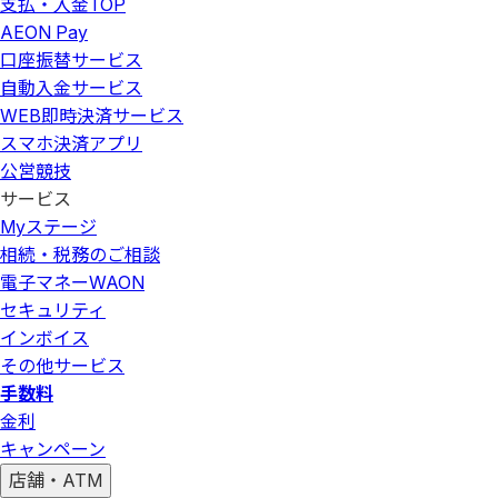
支払・入金
TOP
AEON Pay
口座振替サービス
自動入金サービス
WEB即時決済サービス
スマホ決済アプリ
公営競技
サービス
Myステージ
相続・税務のご相談
電子マネーWAON
セキュリティ
インボイス
その他サービス
手数料
金利
キャンペーン
店舗・ATM