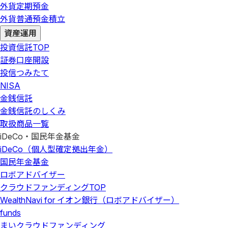
外貨定期預金
外貨普通預金積立
資産運用
投資信託
TOP
証券口座開設
投信つみたて
NISA
金銭信託
金銭信託のしくみ
取扱商品一覧
iDeCo・国民年金基金
iDeCo（個人型確定拠出年金）
国民年金基金
ロボアドバイザー
クラウドファンディング
TOP
WealthNavi for イオン銀行（ロボアドバイザー）
funds
まいクラウドファンディング