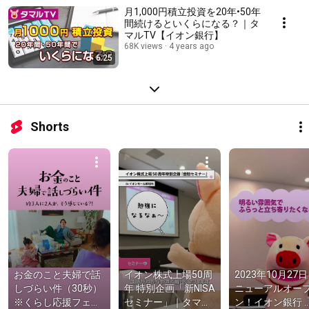
月1,000円積立投資を20年•50年
間続けるといくらになる？｜タ
マルTV【イオン銀行】
68K views
4 years ago
6:25
Shorts
お金のこと夫婦で話
イオン株式上場50周
2023年10月27
しづらい件（30秒）
年 特別企画「新NISA
ニューアルオー
※くらし応援フェア
セミナー」｜タマル
ン！イオン銀行 