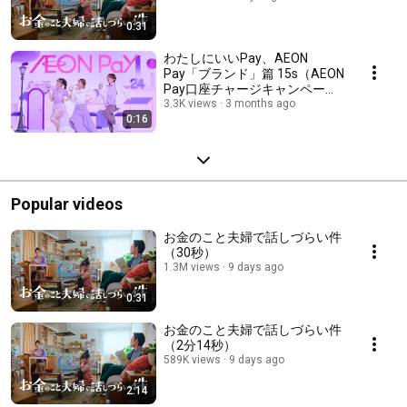
0:31
わたしにいいPay、AEON
Pay「ブランド」篇 15s（AEON
Pay口座チャージキャンペー
ン）
3.3K views
3 months ago
0:16
Popular videos
お金のこと夫婦で話しづらい件
（30秒）
1.3M views
9 days ago
0:31
お金のこと夫婦で話しづらい件
（2分14秒）
589K views
9 days ago
2:14