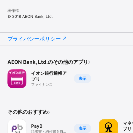
著作権
© 2018 AEON Bank, Ltd.
プライバシーポリシー
AEON Bank, Ltd.のその他のアプリ
イオン銀行通帳ア
表示
プリ
ファイナンス
その他のおすすめ
マネ
PayB
表示
プリ
請求書・納付書を自宅