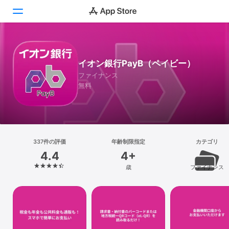
Today
イオン銀行PayB（ペイビー）
ゲーム
ファイナンス
無料
アプリ
Arcade
検索
337件の評価
年齢制限指定
カテゴリ
4.4
4+
プラットフォーム
歳
ファイナンス
iPhone
iPad
Mac
Vision