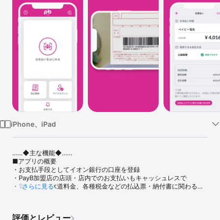
Watch
TV
iPhone、iPad
‥‥‥◆主な機能◆‥‥‥

■アプリの概要

・お支払手段としてイオン銀行の口座を登録

・PayB加盟店の店頭・店内でのお支払いもキャッシュレスで

・電気料金、水道料金、各種税金などの払込票・納付書に関わるお
さらに見る
支払いをスマホから

・お支払いの履歴もスマホから確認出来ます。（※領収書は発行され
ません）

評価とレビュー
・お客さま情報はセンターサーバで管理するため、セキュリティも