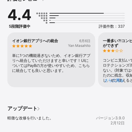
安心

4.4
■ご利用対象

イオン銀行総合口座をお持ちの個人のお客さま

5段階評価中
評価件数：337
■ご利用時間

24時間365日。但し、下記システムメンテナンス日を除きます。

　・毎月第2月曜日2：00～7：00

イオン銀行アプリへの統合
一番多い⁈コン
6月6日
ができず
Yan Masahito
■お問い合わせ

イオン銀行コールセンター

単に1つの機能過ぎないため、イオン銀行アプ
　電話番号　0120-13-1089

コンビニ支払い
リへ統合していただけますと幸いです！UIに
　※営業日時についてはホームページにて最新情報をご確認くださ
ロテクションズ(
ついてはPayBの方が使いやすいため、こちら
い。

ない。(対象では
に統合しても良いと思います。
　　https://www.aeonbank.co.jp/inquiry/

たのに残念。収
し、ぜひ使える
さらに見る
■取扱手数料

う。
無料。但し、一部支払先企業・団体や請求書によっては利用手数料
がかかる場合があります。

※イオン銀行が提供する「イオン銀行PayB」は、ビリングシステム
アップデート
株式会社が提供する「PayB」を元に自社アプリとして開発されたも
のです。

軽微な改修を行いました。
バージョン3.9.0
ビリングシステム株式会社が提供するスマートフォン決済アプリ
2月12日
「PayB」に対応した加盟店でも共通でご利用可能です。