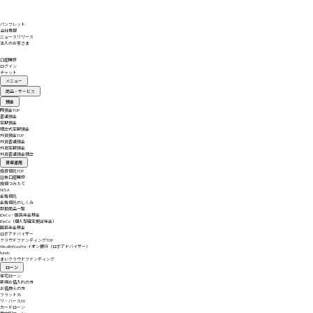
パンフレット
会社情報
ニュースリリース
法人のお客さま
口座開設
ログイン
チャット
メニュー
商品・サービス
預金
円預金
TOP
普通預金
定期預金
積立式定期預金
外貨預金
TOP
外貨普通預金
外貨定期預金
外貨普通預金積立
資産運用
投資信託
TOP
証券口座開設
投信つみたて
NISA
金銭信託
金銭信託のしくみ
取扱商品一覧
iDeCo・国民年金基金
iDeCo（個人型確定拠出年金）
国民年金基金
ロボアドバイザー
クラウドファンディング
TOP
WealthNavi for イオン銀行（ロボアドバイザー）
funds
まいクラウドファンディング
ローン
住宅ローン
新規お借入れの方
お借換えの方
フラット35
リ・バース60
カードローン