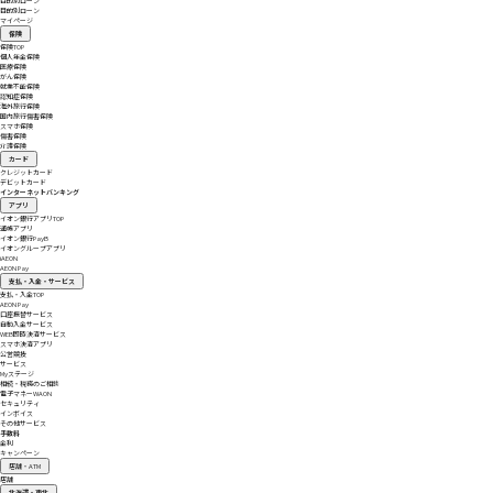
目的別ローン
目的別ローン
マイページ
保険
保険
TOP
個人年金保険
医療保険
がん保険
就業不能保険
認知症保険
海外旅行保険
国内旅行傷害保険
スマホ保険
傷害保険
介護保険
カード
クレジットカード
デビットカード
インターネットバンキング
アプリ
イオン銀行アプリ
TOP
通帳アプリ
イオン銀行PayB
イオングループアプリ
iAEON
AEON Pay
支払・入金・サービス
支払・入金
TOP
AEON Pay
口座振替サービス
自動入金サービス
WEB即時決済サービス
スマホ決済アプリ
公営競技
サービス
Myステージ
相続・税務のご相談
電子マネーWAON
セキュリティ
インボイス
その他サービス
手数料
金利
キャンペーン
店舗・ATM
店舗
北海道・東北