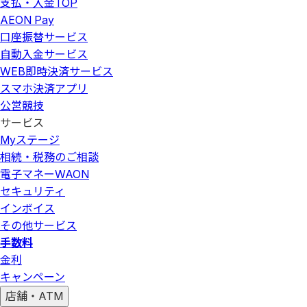
支払・入金
TOP
AEON Pay
口座振替サービス
自動入金サービス
WEB即時決済サービス
スマホ決済アプリ
公営競技
サービス
Myステージ
相続・税務のご相談
電子マネーWAON
セキュリティ
インボイス
その他サービス
手数料
金利
キャンペーン
店舗・ATM