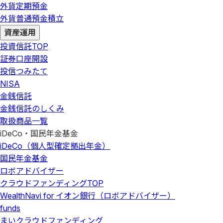
外貨定期預金
外貨普通預金積立
資産運用
投資信託
TOP
証券口座開設
投信つみたて
NISA
金銭信託
金銭信託のしくみ
取扱商品一覧
iDeCo・国民年金基金
iDeCo（個人型確定拠出年金）
国民年金基金
ロボアドバイザー
クラウドファンディング
TOP
WealthNavi for イオン銀行（ロボアドバイザー）
funds
まいクラウドファンディング