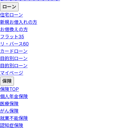
ローン
住宅ローン
新規お借入れの方
お借換えの方
フラット35
リ・バース60
カードローン
目的別ローン
目的別ローン
マイページ
保険
保険
TOP
個人年金保険
医療保険
がん保険
就業不能保険
認知症保険