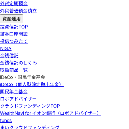
外貨定期預金
外貨普通預金積立
資産運用
投資信託
TOP
証券口座開設
投信つみたて
NISA
金銭信託
金銭信託のしくみ
取扱商品一覧
iDeCo・国民年金基金
iDeCo（個人型確定拠出年金）
国民年金基金
ロボアドバイザー
クラウドファンディング
TOP
WealthNavi for イオン銀行（ロボアドバイザー）
funds
まいクラウドファンディング