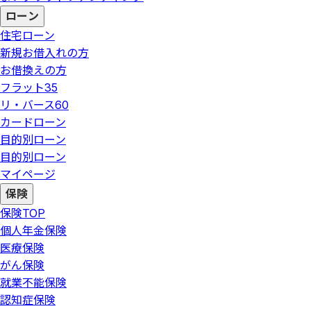
ローン
住宅ローン
新規お借入れの方
お借換えの方
フラット35
リ・バース60
カードローン
目的別ローン
目的別ローン
マイページ
保険
保険
TOP
個人年金保険
医療保険
がん保険
就業不能保険
認知症保険