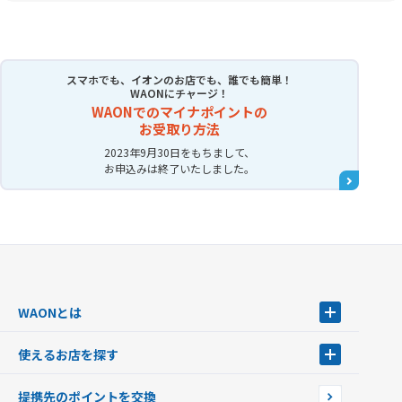
スマホでも、イオンのお店でも、誰でも簡単！
WAONにチャージ！
WAONでのマイナポイントの
お受取り方法
2023年9月30日をもちまして、
お申込みは終了いたしました。
WAONとは
WAONとは
使えるお店を探す
WAONを申込む
使えるお店を探す
WAONの基本
提携先のポイントを交換