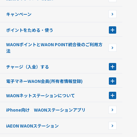
店舗検索
インターネット上でのお買い物について（ネット決済）
WAONで使えるネットショップ・サービスを探す
キャンペーン
イオン銀行ATM設置場所
ポイントをためる・使う
ポイントをためる・使う
WAONポイントとWAON POINT統合後のご利用方
ポイントの有効期限について
法
チャージ（入金）する
チャージ（入金）する
電子マネーWAON会員
(所有者情報登録)
現金でチャージする
電子マネーWAON会員
クレジットカードでチャージする
WAONネットステーション
について
WAON POINTサービス会員登録に伴う個人データの共同利用のお知
銀行口座・ATMからチャージする
WAONネットステーション
らせ
オートチャージ
iPhone向け WAONステーションアプリ
WAONネットステーションWAON端末について
ポイントからチャージする
外貨からチャージする
iAEON WAONステーション
チャージ上限金額の変更について