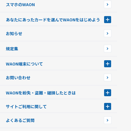
スマホのWAON
あなたにあったカードを選んでWAONをはじめよう
あなたにあったカードを選んでWAONをはじめよう
お知らせ
フードバンク応援WAON
日本の国立公園WAON
規定集
ご当地WAON
サッカー大好きWAON
WAON端末について
G.G WAON
JMB WAON
WAON端末について
お問い合わせ
WAONカード・WAONカードプラス
WAONネットステーション
キャッシュカード一体型・クレジットカード一体型
WAONステーション
WAONを紛失・盗難・破損したときは
モバイルWAON
新型WAONステーション
Apple PayのWAON
イオン銀行ATM
WAONを紛失・盗難・破損したときは
サイトご利用に関して
提携WAONカード
WAONチャージャーmini
WAONカードの拾得について
新型WAONチャージ機
サイトご利用に関して
よくあるご質問
企業情報
サイトご利用規約