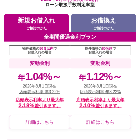
ローン取扱手数料定率型
新規お借入れ
お借換え
ご検討のかた
ご検討のかた
全期間優遇金利プラン
物件価格の
80％以内
で
物件価格の
80％超
で
お借入れの場合
お借入れの場合
変動金利
変動金利
1.04%～
1.12%～
年
年
2026年8月1日現在
2026年8月1日現在
店頭表示利率 年3.22%
店頭表示利率 年3.22%
店頭表示利率より最大年
店頭表示利率より最大年
2.18%
2.10%
差引きます。
差引きます。
詳細はこちら
詳細はこちら