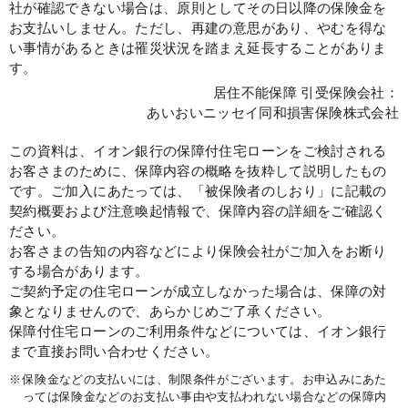
社が確認できない場合は、原則としてその日以降の保険金を
お支払いしません。ただし、再建の意思があり、やむを得な
い事情があるときは罹災状況を踏まえ延長することがありま
す。
居住不能保障 引受保険会社：
あいおいニッセイ同和損害保険株式会社
この資料は、イオン銀行の保障付住宅ローンをご検討される
お客さまのために、保障内容の概略を抜粋して説明したもの
です。ご加入にあたっては、「被保険者のしおり」に記載の
契約概要および注意喚起情報で、保障内容の詳細をご確認く
ださい。
お客さまの告知の内容などにより保険会社がご加入をお断り
する場合があります。
ご契約予定の住宅ローンが成立しなかった場合は、保障の対
象となりませんので、あらかじめご了承ください。
保障付住宅ローンのご利用条件などについては、イオン銀行
まで直接お問い合わせください。
※
保険金などの支払いには、制限条件がございます。お申込みにあた
っては保険金などのお支払い事由や支払われない場合などの保障内