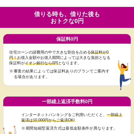
借りる時も、借りた後も
おトクな0円
保証料0円
住宅ローンの諸費用の中で大きな割合を占める
保証料が0
円！
お借入金額やお借入期間によっては大きな負担となる
保証料が
イオン銀行なら0円
となります。
※
審査の結果によっては保証料ありのプランでご案内す
る場合があります。
一部繰上返済手数料0円
インターネットバンキングをご利用いただくと、
一部繰上
返済は10,000円からご返済OK!
※
期間短縮型返済方式は最低金額条件が異なります。