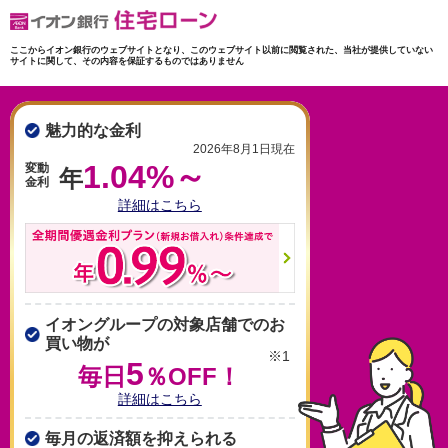
ここからイオン銀行のウェブサイトとなり、このウェブサイト以前に閲覧された、当社が提供していない
サイトに関して、その内容を保証するものではありません
魅力的な金利
2026年8月1日現在
1.04%～
変動
年
金利
詳細はこちら
イオングループの対象店舗でのお
買い物が
※1
5
毎日
％OFF！
詳細はこちら
毎月の返済額を抑えられる