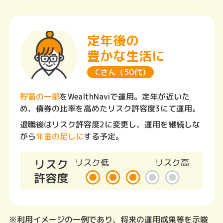
定年後の
豊かな生活に
Cさん（50代）
貯蓄の一部
をWealthNaviで運用。定年が近いた
め、債券の比率を高めたリスク許容度3にて運用。
退職後はリスク許容度2に変更し、運用を継続しな
がら
年金の足しに
する予定。
※利用イメージの一例であり、将来の運用成果等を示唆