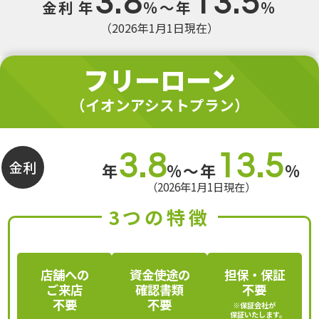
3.8
13.5
年
%〜年
%
金利
（2026年1月1日現在）
フリーローン
（イオンアシストプラン）
3.8
13.5
金利
年
%〜年
%
（2026年1月1日現在）
3つの特徴
店舗への
資金使途の
担保・保証
ご来店
確認書類
不要
不要
不要
※保証会社が
保証いたします。