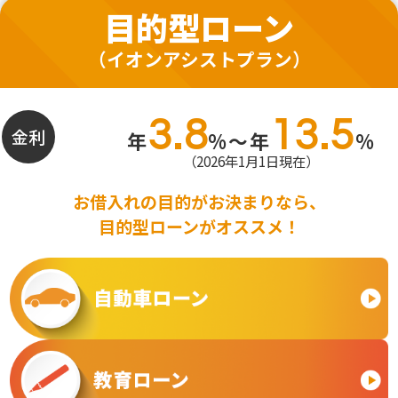
目的型ローン
（イオンアシストプラン）
3.8
13.5
金利
年
%〜年
%
（2026年1月1日現在）
お借入れの目的がお決まりなら、
目的型ローンがオススメ！