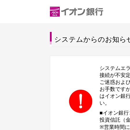
システムからのお知ら
システムエ
接続が不安
ご迷惑およ
お手数です
はイオン銀
い。
■イオン銀行
投資信託（金
※営業時間