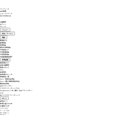
パンフレット
会社情報
ニュースリリース
法人のお客さま
口座開設
ログイン
チャット
メニュー
商品・サービス
預金
円預金
TOP
普通預金
定期預金
積立式定期預金
外貨預金
TOP
外貨普通預金
外貨定期預金
外貨普通預金積立
資産運用
投資信託
TOP
証券口座開設
投信つみたて
NISA
金銭信託
金銭信託のしくみ
取扱商品一覧
iDeCo・国民年金基金
iDeCo（個人型確定拠出年金）
国民年金基金
ロボアドバイザー
クラウドファンディング
TOP
WealthNavi for イオン銀行（ロボアドバイザー）
funds
まいクラウドファンディング
ローン
住宅ローン
新規お借入れの方
お借換えの方
フラット35
リ・バース60
カードローン