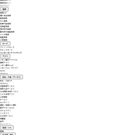
目的別ローン
目的別ローン
マイページ
保険
保険
TOP
個人年金保険
医療保険
がん保険
就業不能保険
認知症保険
海外旅行保険
国内旅行傷害保険
スマホ保険
傷害保険
介護保険
カード
クレジットカード
デビットカード
インターネットバンキング
アプリ
イオン銀行アプリ
TOP
通帳アプリ
イオン銀行PayB
イオングループアプリ
iAEON
AEON Pay
支払・入金・サービス
支払・入金
TOP
AEON Pay
口座振替サービス
自動入金サービス
WEB即時決済サービス
スマホ決済アプリ
公営競技
サービス
Myステージ
相続・税務のご相談
電子マネーWAON
セキュリティ
インボイス
その他サービス
手数料
金利
キャンペーン
店舗・ATM
店舗
北海道・東北