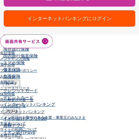
保険
保険
TOP
個人年金保険
インターネットバンキングにログイン
医療保険
がん保険
就業不能保険
認知症保険
海外旅行保険
会社情報
国内旅行傷害保険
メンテナンス情報
スマホ保険
電子公告
傷害保険
プライバシーポリシー
介護保険
お知らせ
各種方針
カード
ニュースリリース
クレジットカード
採用情報
デビットカード
商品概要説明書一覧
インターネットバンキング
法人のお客さま
アプリ
インターネットバンキング
イオン銀行とお取引のある企業・事業主のみなさま
イオン銀行アプリ
TOP
支店名について
通帳アプリ
サイトの利用について
イオン銀行PayB
各種お手続き
イオングループアプリ