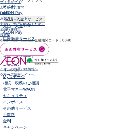
サイトマップ
iAEON
よくあるご質問
AEON Pay
English
お客さまサポート
支払・入金・サービス
安全にご利用いただくために
支払・入金
TOP
金融犯罪対策
AEON Pay
規定集
口座振替サービス
金融機関コード：0040
© 2007 AEON Bank,Ltd.
自動入金サービス
WEB即時決済サービス
スマホ決済アプリ
公営競技
イオンのお買い物情報へ
サービス
グループ情報サイトへ
Myステージ
相続・税務のご相談
電子マネーWAON
セキュリティ
インボイス
その他サービス
手数料
金利
キャンペーン