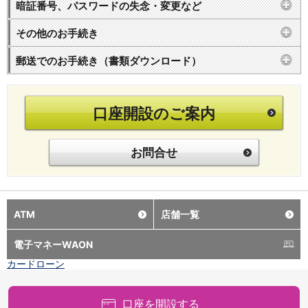
NISA
暗証番号、パスワードの失念・変更など
金銭信託
その他のお手続き
金銭信託のしくみ
取扱商品一覧
郵送でのお手続き（書類ダウンロード）
iDeCo・国民年金基金
iDeCo（個人型確定拠出年金）
国民年金基金
口座開設のご案内
ロボアドバイザークラウドファンディング
TOP
WealthNavi for イオン銀行（ロボアドバイザー）
funds
お問合せ
まいクラウドファンディング
ローン
住宅ローン
新規お借入れの方
ATM
店舗一覧
お借換えの方
フラット35
電子マネーWAON
リ・バース60
カードローン
目的別ローン
目的別ローンマイページ
口座を開設する