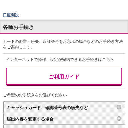
口座開設
ログイン
各種お手続き
チャット
メニュー
商品・サービス
カードの盗難・紛失、暗証番号をお忘れの場合などのお手続き方法
をご案内します。
預金
円預金
TOP
インターネットで操作、設定が完結できるお手続きはこちら
普通預金
定期預金
積立式定期預金
ご利用ガイド
外貨預金
TOP
外貨普通預金
外貨定期預金
ご希望のお手続きをお選びください
外貨普通預金積立
資産運用
キャッシュカード、確認番号表の紛失など
投資信託
TOP
証券口座開設
届出内容を変更する場合
投信つみたて