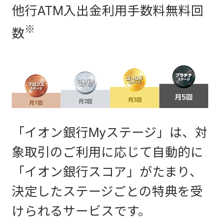
*1 セキュリティ上の観点
他行ATM入出金利用手数料無料回
から、キャッシュカード
※
数
ご利用限度額もしくはイ
ンターネットバンキング
ご利用限度額
振込限度額引き上げの変
の引上げ
更理由などを確認させて
いただく場合がございま
「イオン銀行Myステージ」は、対
す。また、確認の結果、
象取引のご利用に応じて自動的に
お申し出をお断りさせて
「イオン銀行スコア」がたまり、
いただくことがございま
決定したステージごとの特典を受
すので予めご了承くださ
けられるサービスです。