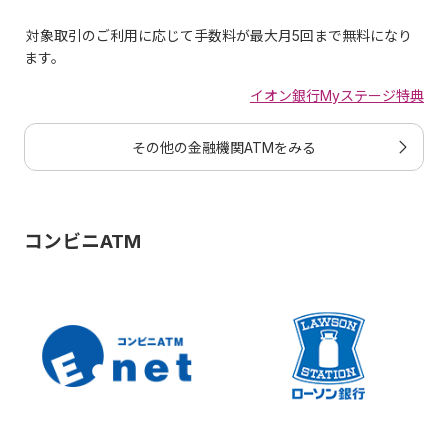
類
当初限
能額
対象取引のご利用に応じて手数料が最大月5回まで無料になり
度額
ます。
イオン銀行Myステージ特典
0円～
お引出し
50万円
その他の金融機関ATMをみる
100万円
0円～
お振込み
50万円
コンビニATM
100万円
0円～
合計
50万円
100万円
ご利用限度額は、ICチップ、磁気ストライプのお取引種類
によって設定可能額の範囲内でそれぞれ異なる金額で設定