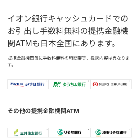
0円～
お引出し
50万円
ンスによりご利用いただけない
200万円
イオン銀行キャッシュカードでの
場合がございます。
お引出し手数料無料の提携金融機
0円～
詳細はシステムメンテンス情報
お振込み
50万円
関ATMも日本全国にあります。
200万円
のページをご参照ください。
提携金融機関毎に手数料無料の時間帯等、提携内容は異なりま
0円～
店舗・ATM検索
す。
合計
50万円
200万円
磁気ストライプ取引
その他の提携金融機関ATM
口座開
お取引種
設時の
設定可