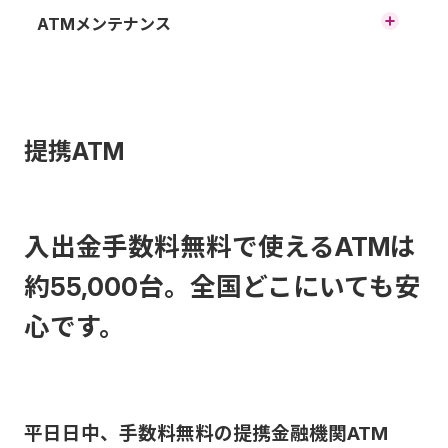
キャッシュカードでATMをご利
ATMメンテナンス
用いただく場合のご利用限度額
午前03:00～04:00の間は30分程
についてご案内します。
度メンテナンスの為、ご利用い
1日当たりのATM利用限度額
提携ATM
ただけない時間帯がございま
す。
ICチップ取引
上記メンテナンス以外でも、毎
入出金手数料無料で使えるATMは
口座開
月第二月曜日01:30～04:30と
約55,000台。全国どこにいても安
お取引種
設時の
設定可
05:15～05:25は、システムメン
心です。
類
当初限
能額
テナンスのためご利用いただけ
度額
ません。
また、その他不定期のメンテナ
平日日中、手数料無料の提携金融機関ATM