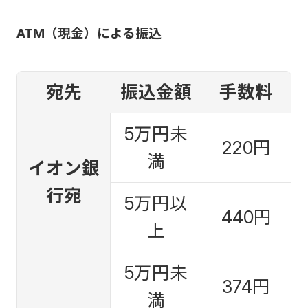
ATM（現金）による振込
宛先
振込金額
手数料
5万円未
220円
満
イオン銀
行宛
5万円以
440円
上
5万円未
374円
満