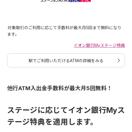
お申込受付場
ご変更内容
所
対象取引のご利用に応じて手数料が最大月5回まで無料になり
当社ATM
ます。
店舗
イオン銀行Myステージ特典
ご利用限度額
コールセンター（書類を
の引下げ
ご請求ください。手続き
駅でご利用いただけるATMの詳細をみる
完了まで日数がかかりま
す。）
他行ATM入出金手数料が最大月5回無料！
店舗*1
*1
コールセンター
（書類
ステージに応じてイオン銀行Myス
をご請求ください。手続
き完了まで日数がかかり
テージ特典を適用します。
ます。）