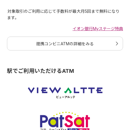
できます。
対象取引のご利用に応じて手数料が最大月5回まで無料になり
キャッシュカードは１日のご利用限度額（ICチップ取引、
ます。
磁気ストライプ取引のいずれか設定金額の高い方）の範囲
内でご利用いただけます。
イオン銀行Myステージ特典
【キャッシュカードの１日のご利用限度額】
「ご出金」「お振込み」「WAONの銀行チャージ額」「J-
提携コンビニATMの詳細をみる
Debitご利用金額」の合計です。
振込手数料はキャッシュカードのご利用限度額に含まれま
せん。
駅でご利用いただけるATM
提携する金融機関のキャッシュカードをご利用の場合、そ
の金融機関が定める限度額、またはお客さまが個別に設定
している限度額内でのご利用になります。
ご利用限度額変更申込み受付場
所