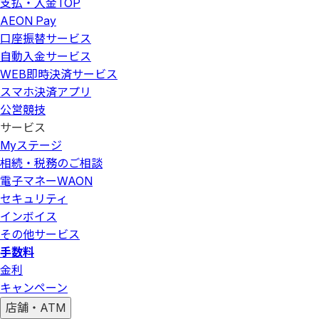
支払・入金
TOP
AEON Pay
口座振替サービス
自動入金サービス
WEB即時決済サービス
スマホ決済アプリ
公営競技
サービス
Myステージ
相続・税務のご相談
電子マネーWAON
セキュリティ
インボイス
その他サービス
手数料
金利
キャンペーン
店舗・ATM