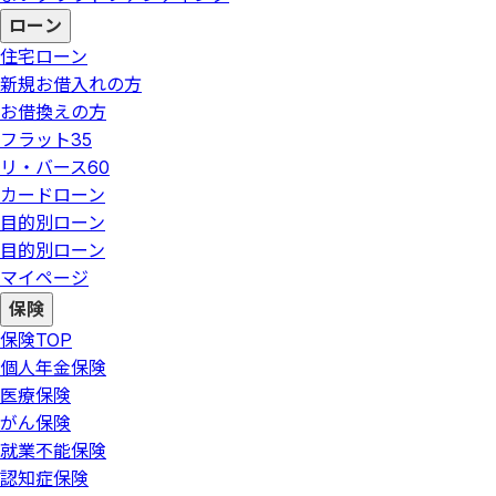
ローン
住宅ローン
新規お借入れの方
お借換えの方
フラット35
リ・バース60
カードローン
目的別ローン
目的別ローン
マイページ
保険
保険
TOP
個人年金保険
医療保険
がん保険
就業不能保険
認知症保険