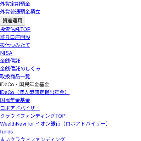
外貨定期預金
外貨普通預金積立
資産運用
投資信託
TOP
証券口座開設
投信つみたて
NISA
金銭信託
金銭信託のしくみ
取扱商品一覧
iDeCo・国民年金基金
iDeCo（個人型確定拠出年金）
国民年金基金
ロボアドバイザー
クラウドファンディング
TOP
WealthNavi for イオン銀行（ロボアドバイザー）
funds
まいクラウドファンディング