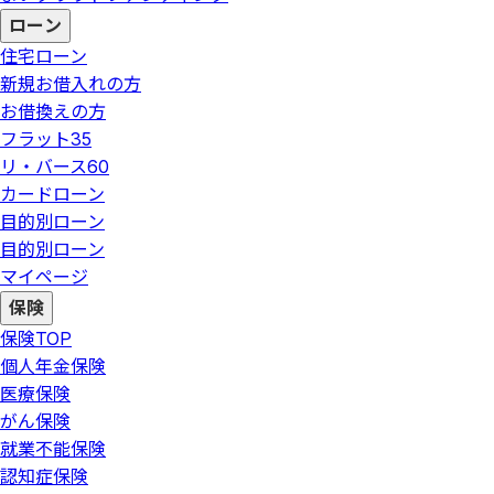
ローン
住宅ローン
新規お借入れの方
お借換えの方
フラット35
リ・バース60
カードローン
目的別ローン
目的別ローン
マイページ
保険
保険
TOP
個人年金保険
医療保険
がん保険
就業不能保険
認知症保険