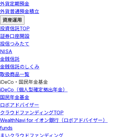
外貨定期預金
外貨普通預金積立
資産運用
投資信託
TOP
証券口座開設
投信つみたて
NISA
金銭信託
金銭信託のしくみ
取扱商品一覧
iDeCo・国民年金基金
iDeCo（個人型確定拠出年金）
国民年金基金
ロボアドバイザー
クラウドファンディング
TOP
WealthNavi for イオン銀行（ロボアドバイザー）
funds
まいクラウドファンディング