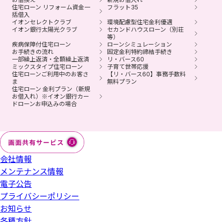
住宅ローン リフォーム資金一
フラット35
括借入
イオンセレクトクラブ
環境配慮型住宅金利優遇
イオン銀行太陽光クラブ
セカンドハウスローン（別荘
等）
疾病保障付住宅ローン
ローンシミュレーション
お手続きの流れ
固定金利特約締結手続き
一部繰上返済・全額繰上返済
リ・バース60
ミックスタイプ住宅ローン
子育て世帯応援
住宅ローンご利用中のお客さ
【リ・バース60】事務手数料
ま
無料プラン
住宅ローン 金利プラン（新規
お借入れ）※イオン銀行カー
ドローンお申込みの場合
会社情報
メンテナンス情報
電子公告
プライバシーポリシー
お知らせ
各種方針