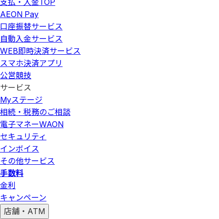
支払・入金
TOP
AEON Pay
口座振替サービス
自動入金サービス
WEB即時決済サービス
スマホ決済アプリ
公営競技
サービス
Myステージ
相続・税務のご相談
電子マネーWAON
セキュリティ
インボイス
その他サービス
手数料
金利
キャンペーン
店舗・ATM