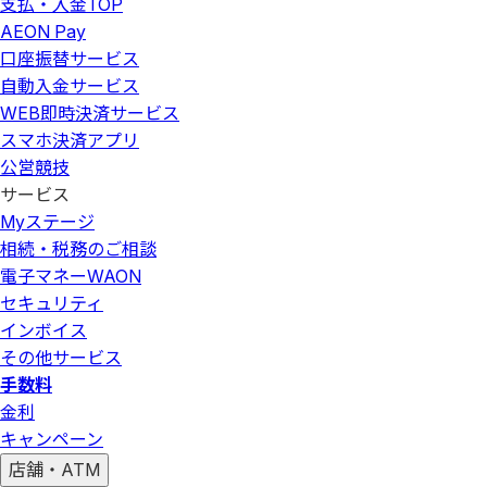
支払・入金
TOP
AEON Pay
口座振替サービス
自動入金サービス
WEB即時決済サービス
スマホ決済アプリ
公営競技
サービス
Myステージ
相続・税務のご相談
電子マネーWAON
セキュリティ
インボイス
その他サービス
手数料
金利
キャンペーン
店舗・ATM