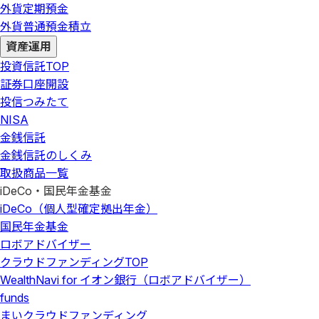
外貨定期預金
外貨普通預金積立
資産運用
投資信託
TOP
証券口座開設
投信つみたて
NISA
金銭信託
金銭信託のしくみ
取扱商品一覧
iDeCo・国民年金基金
iDeCo（個人型確定拠出年金）
国民年金基金
ロボアドバイザー
クラウドファンディング
TOP
WealthNavi for イオン銀行（ロボアドバイザー）
funds
まいクラウドファンディング