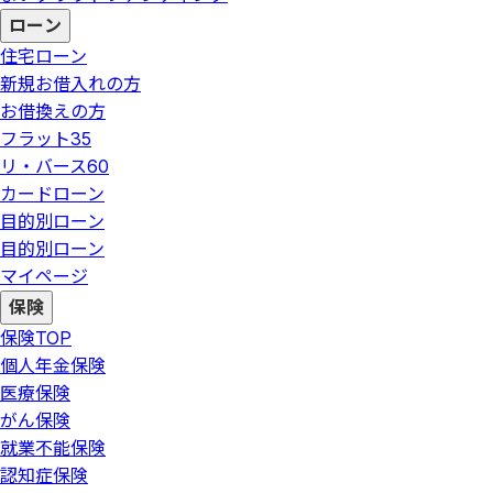
ローン
住宅ローン
新規お借入れの方
お借換えの方
フラット35
リ・バース60
カードローン
目的別ローン
目的別ローン
マイページ
保険
保険
TOP
個人年金保険
医療保険
がん保険
就業不能保険
認知症保険