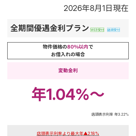
2026年8月1日現在
全期間優遇金利プラン
WEB受付
店頭受付
物件価格の
80％以内
で
お借入れの場合
変動金利
年
1.04%～
店頭表示利率 年
3.22%
店頭表示利率より最大年▲
2.18%