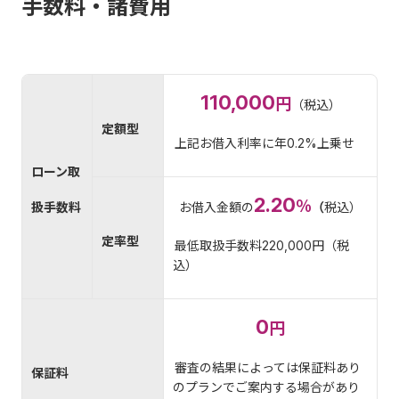
手数料・諸費用
110,000
円
（税込）
定額型
上記お借入利率に年0.2%上乗せ
ローン取
2.20
％
扱手数料
お借入金額の
（
税込）
定率型
最低取扱手数料220,000円（税
込）
0
円
審査の結果によっては保証料あり
保証料
のプランでご案内する場合があり