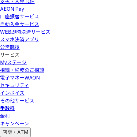
支払・入金
TOP
AEON Pay
口座振替サービス
自動入金サービス
WEB即時決済サービス
スマホ決済アプリ
公営競技
サービス
Myステージ
相続・税務のご相談
電子マネーWAON
セキュリティ
インボイス
その他サービス
手数料
金利
キャンペーン
店舗・ATM