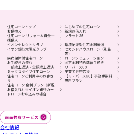
住宅ローントップ
はじめての住宅ローン
お借換え
新規お借入れ
住宅ローン リフォーム資金一
フラット35
括借入
イオンセレクトクラブ
環境配慮型住宅金利優遇
イオン銀行太陽光クラブ
セカンドハウスローン（別荘
等）
疾病保障付住宅ローン
ローンシミュレーション
お手続きの流れ
固定金利特約締結手続き
一部繰上返済・全額繰上返済
リ・バース60
ミックスタイプ住宅ローン
子育て世帯応援
住宅ローンご利用中のお客さ
【リ・バース60】事務手数料
ま
無料プラン
住宅ローン 金利プラン（新規
お借入れ）※イオン銀行カー
ドローンお申込みの場合
会社情報