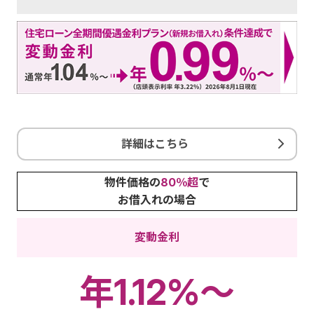
詳細はこちら
物件価格の
80％超
で
お借入れの場合
変動金利
年
1.12%～