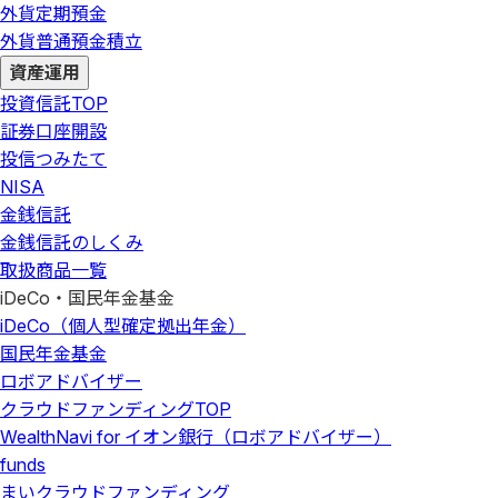
外貨定期預金
外貨普通預金積立
資産運用
投資信託
TOP
証券口座開設
投信つみたて
NISA
金銭信託
金銭信託のしくみ
取扱商品一覧
iDeCo・国民年金基金
iDeCo（個人型確定拠出年金）
国民年金基金
ロボアドバイザー
クラウドファンディング
TOP
WealthNavi for イオン銀行（ロボアドバイザー）
funds
まいクラウドファンディング