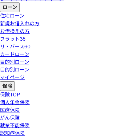
ローン
住宅ローン
新規お借入れの方
お借換えの方
フラット35
リ・バース60
カードローン
目的別ローン
目的別ローン
マイページ
保険
保険
TOP
個人年金保険
医療保険
がん保険
就業不能保険
認知症保険