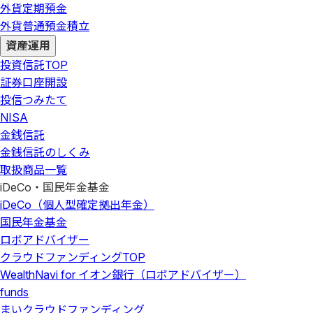
外貨定期預金
外貨普通預金積立
資産運用
投資信託
TOP
証券口座開設
投信つみたて
NISA
金銭信託
金銭信託のしくみ
取扱商品一覧
iDeCo・国民年金基金
iDeCo（個人型確定拠出年金）
国民年金基金
ロボアドバイザー
クラウドファンディング
TOP
WealthNavi for イオン銀行（ロボアドバイザー）
funds
まいクラウドファンディング