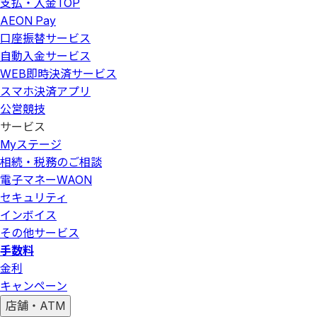
支払・入金
TOP
AEON Pay
口座振替サービス
自動入金サービス
WEB即時決済サービス
スマホ決済アプリ
公営競技
サービス
Myステージ
相続・税務のご相談
電子マネーWAON
セキュリティ
インボイス
その他サービス
手数料
金利
キャンペーン
店舗・ATM