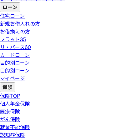
ローン
住宅ローン
新規お借入れの方
お借換えの方
フラット35
リ・バース60
カードローン
目的別ローン
目的別ローン
マイページ
保険
保険
TOP
個人年金保険
医療保険
がん保険
就業不能保険
認知症保険