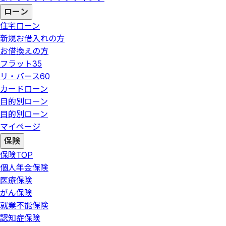
ローン
住宅ローン
新規お借入れの方
お借換えの方
フラット35
リ・バース60
カードローン
目的別ローン
目的別ローン
マイページ
保険
保険
TOP
個人年金保険
医療保険
がん保険
就業不能保険
認知症保険