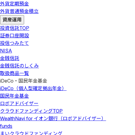
外貨定期預金
外貨普通預金積立
資産運用
投資信託
TOP
証券口座開設
投信つみたて
NISA
金銭信託
金銭信託のしくみ
取扱商品一覧
iDeCo・国民年金基金
iDeCo（個人型確定拠出年金）
国民年金基金
ロボアドバイザー
クラウドファンディング
TOP
WealthNavi for イオン銀行（ロボアドバイザー）
funds
まいクラウドファンディング