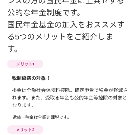
ンスの方の国民年金に上乗せする
等）が「国民年金保険料免除期間納付申出書」を年金事務
所に提出した場合、国民年金保険料の納付申出をした期間
公的な年金制度です。
は加入することができます。※産前産後期間の免除をされ
ている方も加入することができます。
国民年金基金の加入をおススメす
農業者年金の加入者
る5つのメリットをご紹介しま
国民年金基金に加入する場合
す。
は、住所地や職種を問わず、ど
メリット1
なたでも加入いただけます。職
税制優遇の対象！
能型国民年金基金に加入する場
掛金は全額社会保険料控除。確定申告で税金が軽減さ
合はその職種に従事しているこ
れます。また、受取る年金も公的年金等控除の対象と
とが必要です。いずれか一つの
なります。
基金にしか加入できませんの
遺族一時金は全額非課税です。
で、加入される方が選択するこ
メリット2