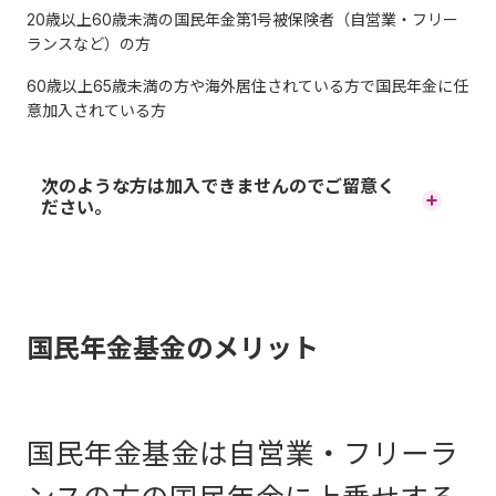
20歳以上60歳未満の国民年金第1号被保険者（自営業・フリー
ランスなど）の方
60歳以上65歳未満の方や海外居住されている方で国民年金に任
意加入されている方
次のような方は加入できませんのでご留意く
ださい。
厚生年金保険や共済組合に加入している方（国民年金の第2
号被保険者）
厚生年金保険や共済組合に加入している方の被扶養配偶者
国民年金基金のメリット
（国民年金の第3号被保険者）
65歳以上の方で国民年金に任意加入している方
国民年金の保険料を免除されている方（一部免除・学生納
国民年金基金は自営業・フリーラ
付特例・納付猶予を含みます）
ただし、法定免除の方（障害基礎年金を受給されている方