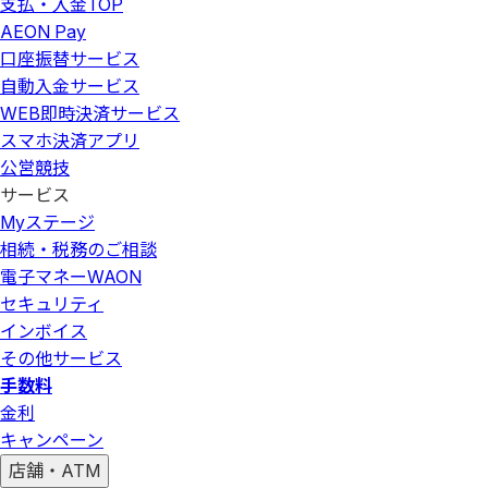
支払・入金
TOP
AEON Pay
口座振替サービス
自動入金サービス
WEB即時決済サービス
スマホ決済アプリ
公営競技
サービス
Myステージ
相続・税務のご相談
電子マネーWAON
セキュリティ
インボイス
その他サービス
手数料
金利
キャンペーン
店舗・ATM