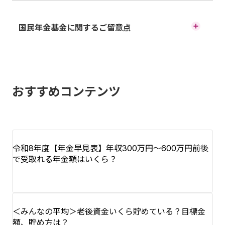
国民年金基金に関するご留意点
イオン銀行は、みずほ信託銀行の代理店として、みずほ信
託銀行を通じて全国国民年金基金へ取次ぎます。
おすすめコンテンツ
令和8年度【年金早見表】年収300万円～600万円前後
で受取れる年金額はいくら？
＜みんなの平均＞老後資金いくら貯めている？目標金
額、貯め方は？