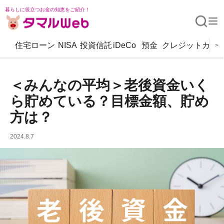
暮らしに役立つお金の知恵をご紹介！
住宅ローン
NISA
投資信託
iDeCo
預金
クレジットカー
>
＜みんなの平均＞老後資金いく
ら貯めている？目標金額、貯め
方は？
2024.8.7