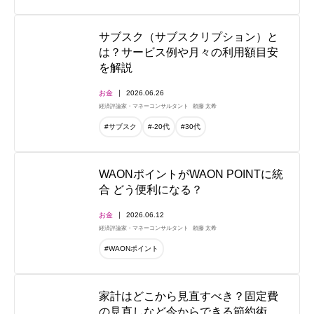
サブスク（サブスクリプション）と
は？サービス例や月々の利用額目安
を解説
お金
2026.06.26
経済評論家・マネーコンサルタント
頼藤 太希
#サブスク
#-20代
#30代
WAONポイントがWAON POINTに統
合 どう便利になる？
お金
2026.06.12
経済評論家・マネーコンサルタント
頼藤 太希
#WAONポイント
家計はどこから見直すべき？固定費
の見直しなど今からできる節約術