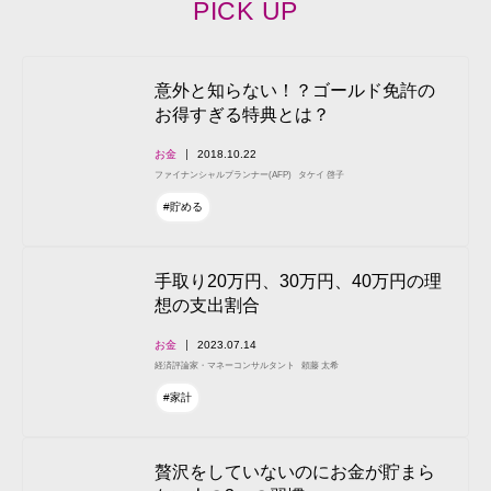
PICK UP
意外と知らない！？ゴールド免許の
お得すぎる特典とは？
お金
2018.10.22
ファイナンシャルプランナー(AFP)
タケイ 啓子
#貯める
手取り20万円、30万円、40万円の理
想の支出割合
お金
2023.07.14
経済評論家・マネーコンサルタント
頼藤 太希
#家計
贅沢をしていないのにお金が貯まら