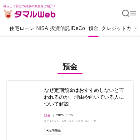
暮らしに役立つお金の知恵をご紹介！
住宅ローン
NISA
投資信託
iDeCo
預金
クレジットカー
>
預金
なぜ定期預金はおすすめしないと言
われるのか、理由や向いている人に
ついて解説
預金
2026.03.25
ファイナンシャルプランナー(CFP)
高山 一恵
#定期預金