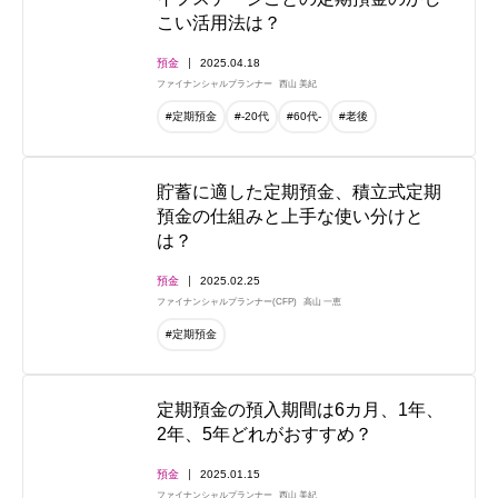
こい活用法は？
預金
2025.04.18
ファイナンシャルプランナー
西山 美紀
#定期預金
#-20代
#60代-
#老後
貯蓄に適した定期預金、積立式定期
預金の仕組みと上手な使い分けと
は？
預金
2025.02.25
ファイナンシャルプランナー(CFP)
高山 一恵
#定期預金
定期預金の預入期間は6カ月、1年、
2年、5年どれがおすすめ？
預金
2025.01.15
ファイナンシャルプランナー
西山 美紀