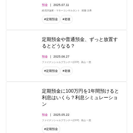
預金
2025.07.11
経済評論家・マネーコンサルタント
頼藤 太希
#定期預金
#老後
定期預金や普通預金、ずっと放置す
るとどうなる？
預金
2025.06.27
ファイナンシャルプランナー(CFP)
高山 一恵
#定期預金
#老後
定期預金に100万円を1年間預けると
利息はいくら？利息シミュレーショ
ン
預金
2025.05.22
ファイナンシャルプランナー(CFP)
高山 一恵
#定期預金