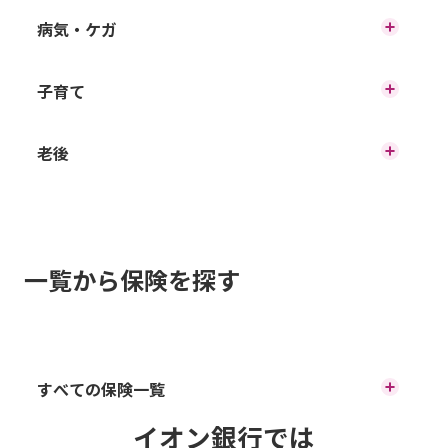
一生涯の保障（終身保険）
病気・ケガ
ゴルフでのトラブル
家財の損害
自動車での事故
病気・ケガの保障
子育て
一定期間の保障（定期死亡保険）
スマホでのトラブル
バイクでの事故
自転車での事故
老後
がんの保障
毎月一定額を保障（収入保障保険）
認知症になったら
ケガ
ケガの保障
一覧から保険を探す
病気・ケガ
子どもの教育資金を準備（学資保険）
働けなくなった時の保障（就業不能保険）
年金の上乗せ
働けなくなった時の保障（生前給付保険）
すべての保険一覧
豊かなセカンドライフ
介護保障
イオン銀行では