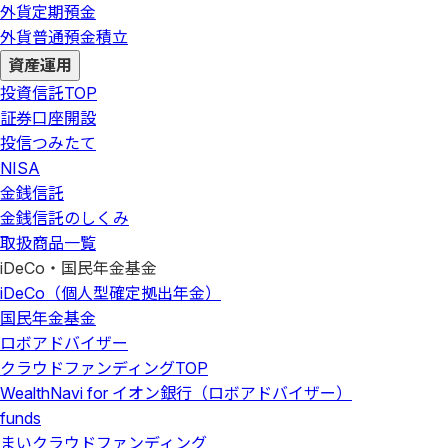
外貨定期預金
外貨普通預金積立
資産運用
投資信託
TOP
証券口座開設
投信つみたて
NISA
金銭信託
金銭信託のしくみ
取扱商品一覧
iDeCo・国民年金基金
iDeCo（個人型確定拠出年金）
国民年金基金
ロボアドバイザー
クラウドファンディング
TOP
WealthNavi for イオン銀行（ロボアドバイザー）
funds
まいクラウドファンディング