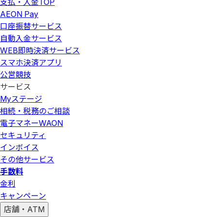
支払・入金
TOP
AEON Pay
口座振替サービス
自動入金サービス
WEB即時決済サービス
スマホ決済アプリ
公営競技
サービス
Myステージ
相続・税務のご相談
電子マネーWAON
セキュリティ
インボイス
その他サービス
手数料
金利
キャンペーン
店舗・ATM