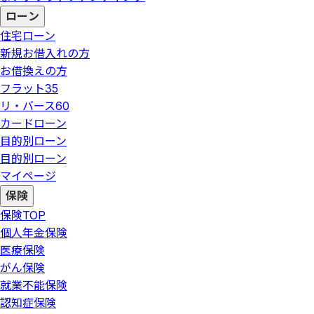
ローン
住宅ローン
新規お借入れの方
お借換えの方
フラット35
リ・バース60
カードローン
目的別ローン
目的別ローン
マイページ
保険
保険
TOP
個人年金保険
医療保険
がん保険
就業不能保険
認知症保険