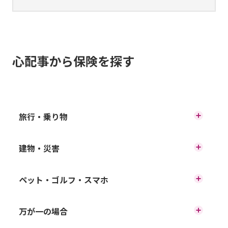
心配事から保険を探す
旅行・乗り物
海外旅行でのトラブル
建物・災害
火災による被害
ペット・ゴルフ・スマホ
国内旅行でのトラブル
ペットの病気・ケガ
万が一の場合
地震による被害
自転車での事故