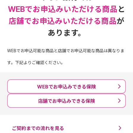
突発的な事故や災害に備える保険
介護保障
WEBでお申込みいただける商品
と
海外旅行傷害保険
店舗でお申込みいただける商品
が
病気や万が一の場合に備える保険
あります。
医療保険
自転車保険
WEBでお申込可能な商品と店舗でお申込可能な商品は異なりま
がん保険
自動車保険
す。下記よりご確認ください。
収入保障保険
ペット保険
WEBでお申込みできる保険
定期死亡保険
国内旅行傷害保険
店舗でお申込みできる保険
終身保険
地震補償保険
ご契約までの流れを見る
年金保険