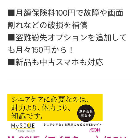
外貨建保険のご購入または死亡給付金や解約返戻金等のお
場合がありますので、ご確認ください。
だけない場合がありますので、ご確認ください。
連の長期火災保険、年金払積立傷害保険、海外旅行保険
外貨建ての個人年金保険のご購入または死亡給付金や解約
受取りにあたって、外貨と円貨を交換する場合には外貨の
を除く）のお申込みをいただけない場合がありますの
■月額保険料100円で故障や画面
返戻金等のお受取りにあたって、外貨と円貨を交換する場
お取扱いによりご負担いただく費用が上記の各種手数料と
で、ご確認ください。
合には外貨のお取扱いによりご負担いただく費用が上記の
は別にかかります。外貨のお取扱いによりご負担いただく
割れなどの破損を補償
各種手数料とは別にかかります。外貨のお取扱いによりご
費用は、通貨および金融機関等によって取扱いが異なりま
負担いただく費用は、通貨および金融機関等によって取扱
すので表示することができません。詳しくは各金融機関の
■盗難紛失オプションを追加して
いが異なりますので表示することができません。詳しくは
窓口でご確認ください。
各金融機関の窓口でご確認ください。
も月々150円から！
変額保険は国内外の株式・債券等で運用しており、運用実
績が保険金額や積立金額・将来の年金額などの増減につな
■新品も中古スマホも対応
がるため、株価や債券価格の下落、為替の変動により、死
亡保険金・積立金額・解約返戻金額等は払込保険料を下回
ることがあり、損失が生ずるおそれがあります。