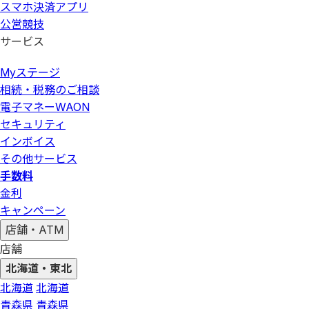
スマホ決済アプリ
公営競技
サービス
Myステージ
相続・税務のご相談
電子マネーWAON
セキュリティ
インボイス
その他サービス
手数料
金利
キャンペーン
店舗・ATM
店舗
北海道・東北
北海道
北海道
青森県
青森県