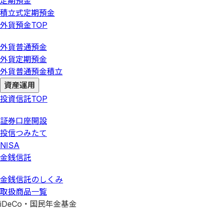
定期預金
積立式定期預金
外貨預金
TOP
外貨普通預金
外貨定期預金
外貨普通預金積立
資産運用
投資信託
TOP
証券口座開設
投信つみたて
NISA
金銭信託
金銭信託のしくみ
取扱商品一覧
iDeCo・国民年金基金