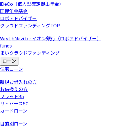
iDeCo（個人型確定拠出年金）
国民年金基金
ロボアドバイザー
クラウドファンディング
TOP
WealthNavi for イオン銀行（ロボアドバイザー）
funds
まいクラウドファンディング
ローン
住宅ローン
新規お借入れの方
お借換えの方
フラット35
リ・バース60
カードローン
目的別ローン