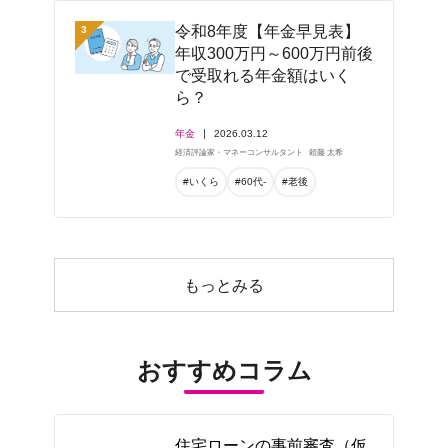
令和8年度【年金早見表】
3
年収300万円～600万円前後
で受取れる年金額はいく
ら？
年金
2026.03.12
経済評論家・マネーコンサルタント
頼藤 太希
#いくら
#60代-
#老後
もっとみる
おすすめコラム
住宅ローンの事前審査（仮