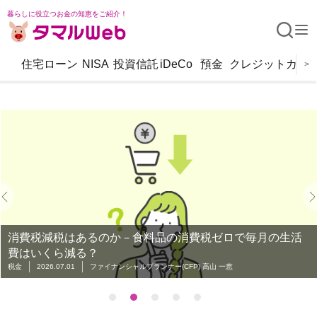
暮らしに役立つお金の知恵をご紹介！
住宅ローン
NISA
投資信託
iDeCo
預金
クレジットカー
>
消費税減税はあるのか－食料品の消費税ゼロで毎月の生活
費はいくら減る？
税金
2026.07.01
ファイナンシャルプランナー(CFP) 高山 一恵