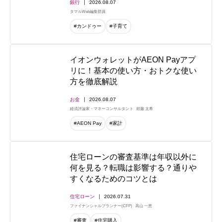
銀行
2026.08.07
タマルWeb編集部員
#カンドゥー
#子育て
イオンウォレットがAEON Payアプ
リに！基本の使い方・おトクな使い
方を徹底解説
お金
2026.08.07
経済評論家・マネーコンサルタント
頼藤 太希
#AEON Pay
#家計
住宅ローンの審査基準は年収以外に
何を見る？転職は影響する？通りや
すくなるためのコツとは
住宅ローン
2026.07.31
ファイナンシャルプランナー(CFP)
高山 一恵
#審査
#住宅購入