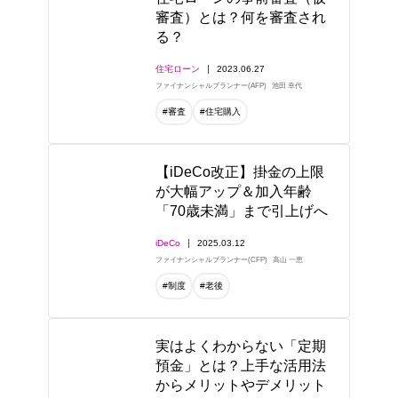
審査）とは？何を審査され
る？
住宅ローン
2023.06.27
ファイナンシャルプランナー(AFP)
池田 幸代
#審査
#住宅購入
【iDeCo改正】掛金の上限
が大幅アップ＆加入年齢
「70歳未満」まで引上げへ
iDeCo
2025.03.12
ファイナンシャルプランナー(CFP)
高山 一恵
#制度
#老後
実はよくわからない「定期
預金」とは？上手な活用法
からメリットやデメリット