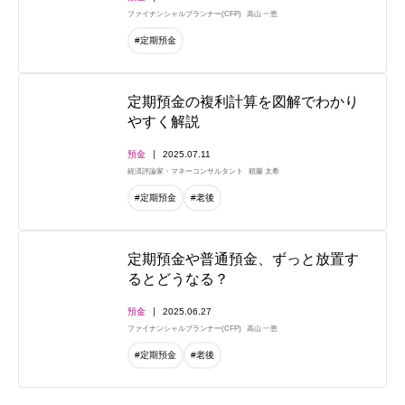
ファイナンシャルプランナー(CFP)
高山 一恵
#定期預金
定期預金の複利計算を図解でわかり
やすく解説
預金
2025.07.11
経済評論家・マネーコンサルタント
頼藤 太希
#定期預金
#老後
定期預金や普通預金、ずっと放置す
るとどうなる？
預金
2025.06.27
ファイナンシャルプランナー(CFP)
高山 一恵
#定期預金
#老後