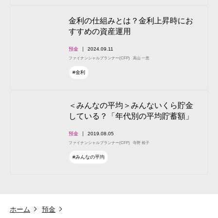
金利の仕組みとは？金利上昇時にお
すすめの資産運用
預金
2024.09.11
ファイナンシャルプランナー(CFP)
高山 一恵
#金利
＜みんなの平均＞みんないくら貯金
している？「年代別の平均貯蓄額」
預金
2019.08.05
ファイナンシャルプランナー(CFP)
寺野 裕子
#みんなの平均
ホーム
預金