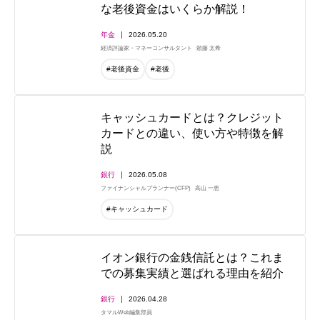
な老後資金はいくらか解説！
年金
2026.05.20
経済評論家・マネーコンサルタント
頼藤 太希
#老後資金
#老後
キャッシュカードとは？クレジット
カードとの違い、使い方や特徴を解
説
銀行
2026.05.08
ファイナンシャルプランナー(CFP)
高山 一恵
#キャッシュカード
イオン銀行の金銭信託とは？これま
での募集実績と選ばれる理由を紹介
銀行
2026.04.28
タマルWeb編集部員