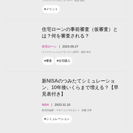
ファイナンシャルプランナー
西山 美紀
#メリット
住宅ローンの事前審査（仮審査）と
は？何を審査される？
住宅ローン
2023.06.27
ファイナンシャルプランナー(AFP)
池田 幸代
#審査
#住宅購入
新NISAのつみたてシミュレーショ
ン、10年後いくらまで増える？【早
見表付き】
NISA
2023.11.10
経済評論家・マネーコンサルタント
頼藤 太希
#シミュレーション