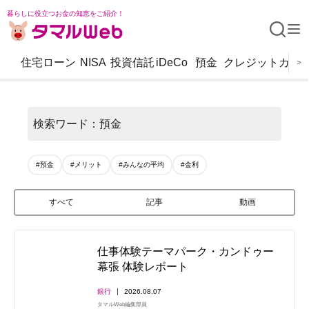
暮らしに役立つお金の知恵をご紹介！
住宅ローン
NISA
投資信託
iDeCo
預金
クレジットカー
>
検索ワード：預金
#預金
#メリット
#みんなの平均
#金利
すべて
記事
動画
仕事体験テーマパーク・カンドゥー
幕張 体験レポート
銀行
2026.08.07
タマルWeb編集部員