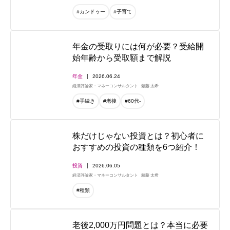
#カンドゥー
#子育て
年金の受取りには何が必要？受給開
始年齢から受取額まで解説
年金
2026.06.24
経済評論家・マネーコンサルタント
頼藤 太希
#手続き
#老後
#60代-
株だけじゃない投資とは？初心者に
おすすめの投資の種類を6つ紹介！
投資
2026.06.05
経済評論家・マネーコンサルタント
頼藤 太希
#種類
老後2,000万円問題とは？本当に必要