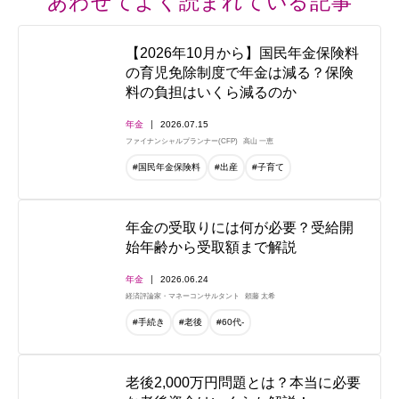
あわせてよく読まれている記事
【2026年10月から】国民年金保険料
の育児免除制度で年金は減る？保険
料の負担はいくら減るのか
年金
2026.07.15
ファイナンシャルプランナー(CFP)
高山 一恵
#国民年金保険料
#出産
#子育て
年金の受取りには何が必要？受給開
始年齢から受取額まで解説
年金
2026.06.24
経済評論家・マネーコンサルタント
頼藤 太希
#手続き
#老後
#60代-
老後2,000万円問題とは？本当に必要