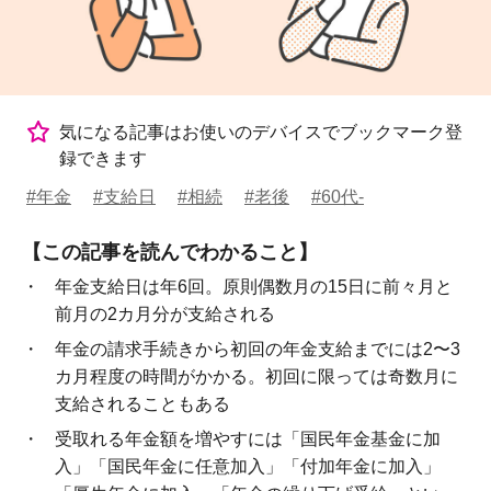
気になる記事はお使いのデバイスでブックマーク登
録できます
#年金
#支給日
#相続
#老後
#60代-
【この記事を読んでわかること】
年金支給日は年6回。原則偶数月の15日に前々月と
前月の2カ月分が支給される
年金の請求手続きから初回の年金支給までには2〜3
カ月程度の時間がかかる。初回に限っては奇数月に
支給されることもある
受取れる年金額を増やすには「国民年金基金に加
入」「国民年金に任意加入」「付加年金に加入」