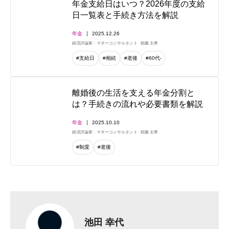
年金支給日はいつ？2026年度の支給
日一覧表と手続き方法を解説
年金
2025.12.26
経済評論家・マネーコンサルタント
頼藤 太希
#支給日
#相続
#老後
#60代-
離婚後の生活を支える年金分割と
は？手続きの流れや必要書類を解説
年金
2025.10.10
経済評論家・マネーコンサルタント
頼藤 太希
#制度
#老後
池田 幸代