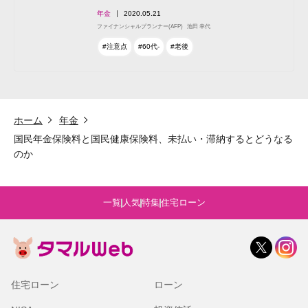
年金
2020.05.21
ファイナンシャルプランナー(AFP)
池田 幸代
#注意点
#60代-
#老後
ホーム
年金
国民年金保険料と国民健康保険料、未払い・滞納するとどうなる
のか
一覧
人気
特集
住宅ローン
住宅ローン
ローン