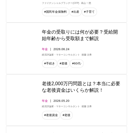
ファイナンシャルプランナー(CFP)
高山 一恵
#国民年金保険料
#出産
#子育て
年金の受取りには何が必要？受給開
始年齢から受取額まで解説
年金
2026.06.24
経済評論家・マネーコンサルタント
頼藤 太希
#手続き
#老後
#60代-
老後2,000万円問題とは？本当に必要
な老後資金はいくらか解説！
年金
2026.05.20
経済評論家・マネーコンサルタント
頼藤 太希
#老後資金
#老後