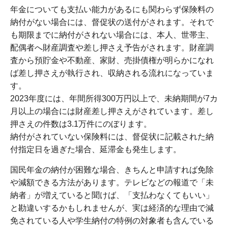
年金についても支払い能力があるにも関わらず保険料の
納付がない場合には、督促状の送付がされます。それで
も期限までに納付がされない場合には、本人、世帯主、
配偶者へ財産調査や差し押さえ予告がされます。財産調
査から預貯金や不動産、家財、売掛債権が明らかになれ
ば差し押さえが執行され、収納される流れになっていま
す。
2023年度には、年間所得300万円以上で、未納期間が7カ
月以上の場合には財産差し押さえがされています。差し
押さえの件数は3.1万件にのぼります。
納付がされていない保険料には、督促状に記載された納
付指定日を過ぎた場合、延滞金も発生します。
国民年金の納付が困難な場合、きちんと申請すれば免除
や減額できる方法があります。テレビなどの報道で「未
納者」が増えていると聞けば、「支払わなくてもいい」
と勘違いするかもしれませんが、実は経済的な理由で減
免されている人や学生納付の特例の対象者も含んでいる